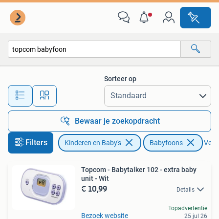
Babyfoons
Sorteer op
Alle afstanden…
Bewaar je zoekopdracht
Filters
Kinderen en Baby's
Babyfoons
Verwi
Topcom - Babytalker 102 - extra baby
unit - Wit
€ 10,99
Details
Topadvertentie
Bezoek website
25 jul 26