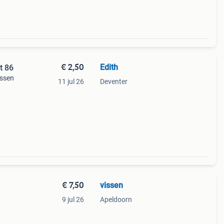
€ 2,50
Edith
t 86
assen
11 jul 26
Deventer
€ 7,50
vissen
9 jul 26
Apeldoorn