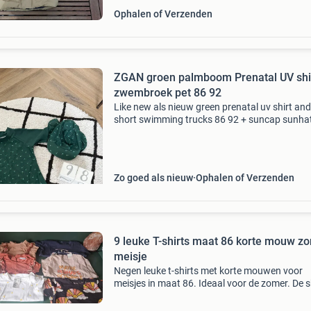
Ophalen of Verzenden
ZGAN groen palmboom Prenatal UV shi
zwembroek pet 86 92
Like new als nieuw green prenatal uv shirt and
short swimming trucks 86 92 + suncap sunhat
palm tree print summer pool swimwear 💸 pric
22,- new price 40,- 🔍 find more items in our s
use t
Zo goed als nieuw
Ophalen of Verzenden
9 leuke T-shirts maat 86 korte mouw z
meisje
Negen leuke t-shirts met korte mouwen voor
meisjes in maat 86. Ideaal voor de zomer. De s
zijn van diverse merken, waaronder prenatal. 
zijn gebruikt, maar nog in goede staat en klaa