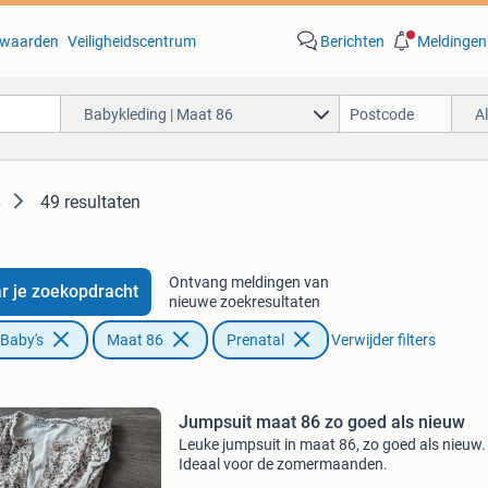
waarden
Veiligheidscentrum
Berichten
Meldingen
Babykleding | Maat 86
A
49 resultaten
6
Ontvang meldingen van
r je zoekopdracht
nieuwe zoekresultaten
 Baby's
Maat 86
Prenatal
Verwijder filters
Jumpsuit maat 86 zo goed als nieuw
Leuke jumpsuit in maat 86, zo goed als nieuw.
Ideaal voor de zomermaanden.