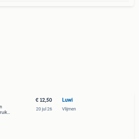
€ 12,50
Luwi
en
20 jul 26
Vlijmen
ruikt