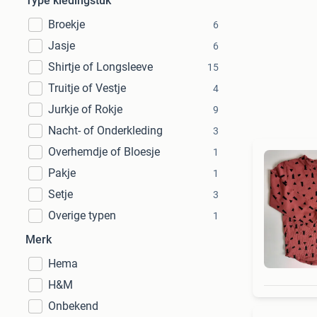
Type kledingstuk
Broekje
6
Jasje
6
Shirtje of Longsleeve
15
Truitje of Vestje
4
Jurkje of Rokje
9
Nacht- of Onderkleding
3
Overhemdje of Bloesje
1
Pakje
1
Setje
3
Overige typen
1
Merk
Hema
H&M
Onbekend