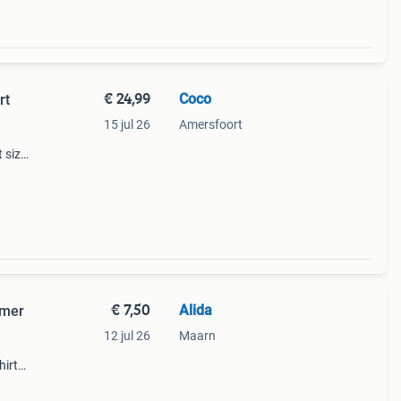
€ 24,99
Coco
rt
15 jul 26
Amersfoort
 size
e:
hop:
€ 7,50
Alida
omer
12 jul 26
Maarn
hirts
Ze
r voor