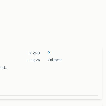
€ 7,50
P
1 aug 26
Vinkeveen
 met
ijk
et