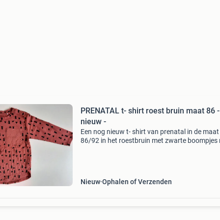
PRENATAL t- shirt roest bruin maat 86 -
nieuw -
Een nog nieuw t- shirt van prenatal in de maat
86/92 in het roestbruin met zwarte boompjes
borstzakje van 80% katoen en 20% polyester. K
maar naar de foto&#39;s. Totale lengte van h
achte
Nieuw
Ophalen of Verzenden