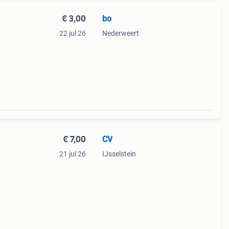
€ 3,00
bo
22 jul 26
Nederweert
€ 7,00
CV
21 jul 26
IJsselstein