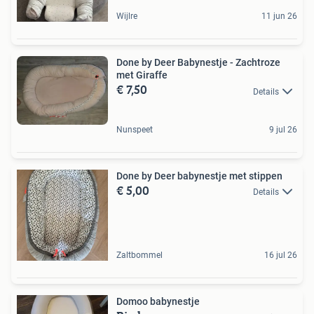
Wijlre
11 jun 26
Done by Deer Babynestje - Zachtroze
met Giraffe
€ 7,50
Details
Nunspeet
9 jul 26
Done by Deer babynestje met stippen
€ 5,00
Details
Zaltbommel
16 jul 26
Domoo babynestje