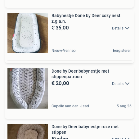
Babynestje Done by Deer cozy nest
z.g.a.n.
€ 35,00
Details
Nieuw-Vennep
Eergisteren
Done by Deer babynestje met
stippenpatroon
€ 20,00
Details
Capelle aan den IJssel
5 aug 26
Done by Deer babynestje roze met
stippen
Bieden