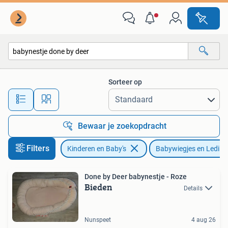
Babywiegjes en Ledikanten
Sorteer op
Alle afstanden…
Bewaar je zoekopdracht
Filters
Kinderen en Baby's
Babywiegjes en Ledika
Done by Deer babynestje - Roze
Bieden
Details
Nunspeet
4 aug 26