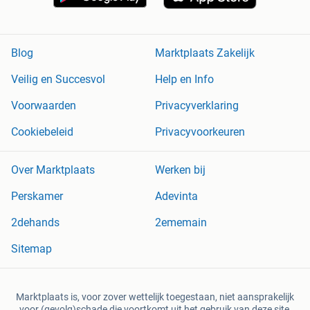
Blog
Marktplaats Zakelijk
Veilig en Succesvol
Help en Info
Voorwaarden
Privacyverklaring
Cookiebeleid
Privacyvoorkeuren
Over Marktplaats
Werken bij
Perskamer
Adevinta
2dehands
2ememain
Sitemap
Marktplaats is, voor zover wettelijk toegestaan, niet aansprakelijk
voor (gevolg)schade die voortkomt uit het gebruik van deze site,