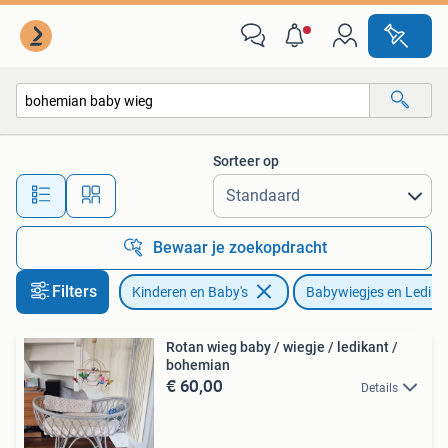
Babywiegjes en Ledikanten
Sorteer op
Alle afstanden…
Bewaar je zoekopdracht
Filters
Kinderen en Baby's
Babywiegjes en Ledika
Rotan wieg baby / wiegje / ledikant /
bohemian
€ 60,00
Details