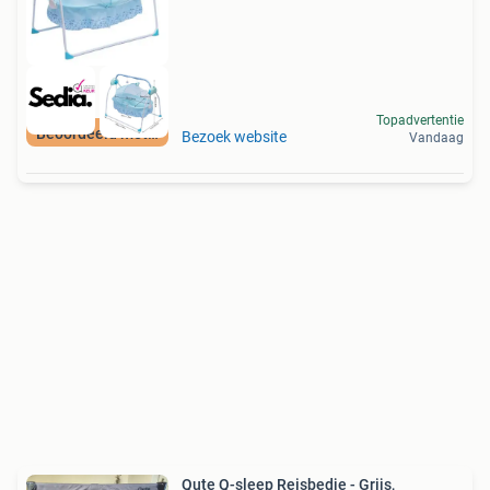
Topadvertentie
Beoordeeld met 9+
Bezoek website
Vandaag
Qute Q-sleep Reisbedje - Grijs,