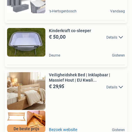
's-Hertogenbosch
Vandaag
Kinderkraft co-sleeper
€ 50,00
Details
Deurne
Gisteren
Veiligheidshek Bed | Inklapbaar |
Massief Hout | EU Kwali...
€ 29,95
Details
De beste prijs
Bezoek website
Gisteren