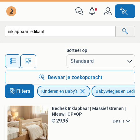
Babywiegjes en Ledikanten
Sorteer op
Alle afstanden…
Bewaar je zoekopdracht
Filters
Kinderen en Baby's
Babywiegjes en Ledika
Bedhek Inklapbaar | Massief Grenen |
Nieuw | OP=OP
€ 29,95
Details