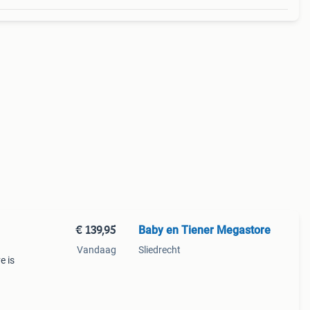
€ 139,95
Baby en Tiener Megastore
Vandaag
Sliedrecht
e is
en
cht