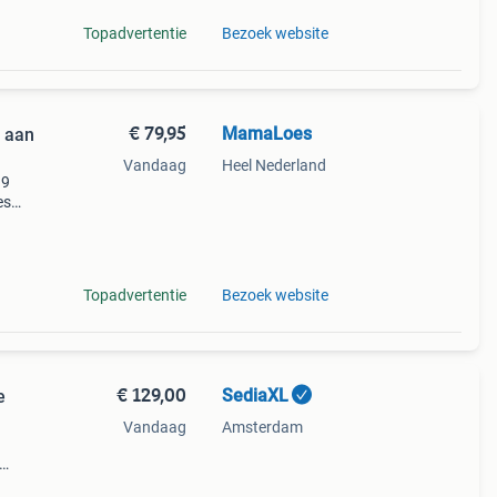
Topadvertentie
Bezoek website
€ 79,95
MamaLoes
 aan
Vandaag
Heel Nederland
99
es
 je
Topadvertentie
Bezoek website
€ 129,00
SediaXL
e
Vandaag
Amsterdam
y op