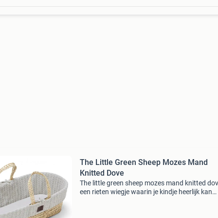
The Little Green Sheep Mozes Mand
Knitted Dove
The little green sheep mozes mand knitted dov
een rieten wiegje waarin je kindje heerlijk kan
slapen. Het mandje is knus en geeft een veilig 
geborgen gevoel aan je kleintje. Het wiegje is li