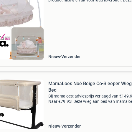
product nieuw en uit voorraad leverbaar. Deze
elektrische baby wieg is ontworpen om je bab
een rustige en comfortabele manier te laten
ontspannen, slapen
ordeeld met 9+
Nieuw
Verzenden
MamaLoes Noé Beige Co-Sleeper Wieg
Bed
Bij mamaloes: adviesprijs verlaagd van €149.
Naar €79.95! Deze wieg aan bed van mamalo
zorgt ervoor dat je kleintje altijd lekker dicht bij
kan slapen! Het leuke van deze wieg aan bed
Nieuw
Verzenden