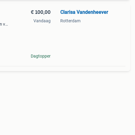
€ 100,00
Clarisa Vandenheever
Vandaag
Rotterdam
en van
ebben
osten
Dagtopper