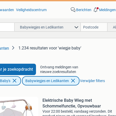
waarden
Veiligheidscentrum
Berichten
Meldingen
Babywiegjes en Ledikanten
A
1.234 resultaten
voor 'wiegje baby'
anten
Ontvang meldingen van
r je zoekopdracht
nieuwe zoekresultaten
 Baby's
Babywiegjes en Ledikanten
Verwijder filters
Elektrische Baby Wieg met
Schommelfunctie, Opvouwbaar
Voor 22:00 besteld, vandaag verzonden. Dit