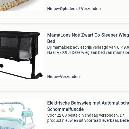
Nieuw
Ophalen of Verzenden
MamaLoes Noé Zwart Co-Sleeper Wieg
Bed
Bij mamaloes: adviesprijs verlaagd van €149.
Naar €79.95! Deze wieg aan bed van mamalo
zorgt ervoor dat je kleintje altijd lekker dicht bij
kan slapen! Het leuke van deze wieg aan bed
Nieuw
Verzenden
Elektrische Babywieg met Automatisch
Schommelfunctie
Voor 22:00 besteld, vandaag verzonden. Dit
product nieuw en uit voorraad leverbaar. Deze
elektrische baby wieg is ontworpen om je bab