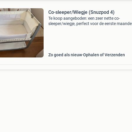
Co-sleeper/Wiegje (Snuzpod 4)
Te koop aangeboden: een zeer nette co-
sleeper/wiegje, perfect voor de eerste maand
je baby. Dit bedje is ideaal om dicht bij je te h
in de slaapkamer, wat nachtvoedingen en tro
vergema
Zo goed als nieuw
Ophalen of Verzenden