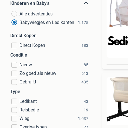
Kinderen en Baby's
Alle advertenties
Babywiegjes en Ledikanten
1.175
Direct Kopen
Direct Kopen
183
Beo
Conditie
Nieuw
85
Zo goed als nieuw
613
Gebruikt
435
Type
Ledikant
43
Reisbedje
19
Wieg
1.037
Overige typen
27