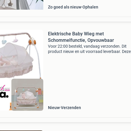
Zo goed als nieuw
Ophalen
Elektrische Baby Wieg met
Schommelfunctie, Opvouwbaar
Voor 22:00 besteld, vandaag verzonden. Dit
product nieuw en uit voorraad leverbaar. Deze
elektrische baby wieg is ontworpen om je bab
een rustige en comfortabele manier te laten
ontspannen, slapen
ordeeld met 9+
Nieuw
Verzenden