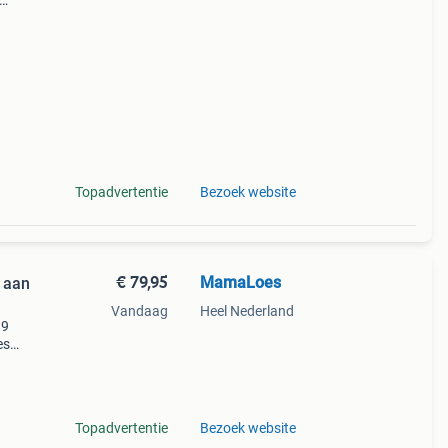
y op
Topadvertentie
Bezoek website
€ 79,95
MamaLoes
 aan
Vandaag
Heel Nederland
99
es
 je
Topadvertentie
Bezoek website