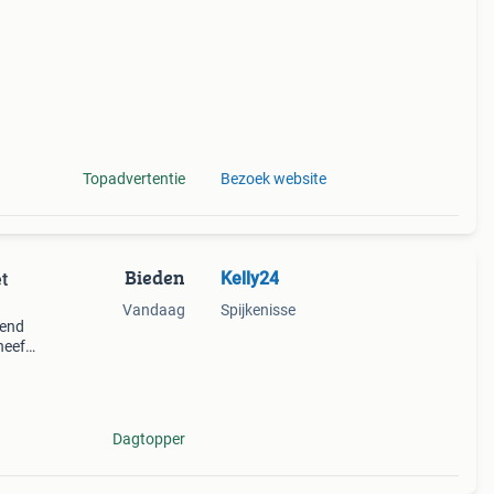
laten
Topadvertentie
Bezoek website
Bieden
Kelly24
et
Vandaag
Spijkenisse
tend
heeft
is nog
Dagtopper