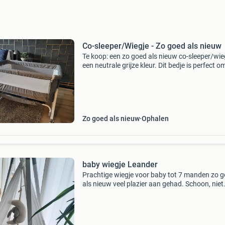
Co-sleeper/Wiegje - Zo goed als nieuw
Te koop: een zo goed als nieuw co-sleeper/wieg
een neutrale grijze kleur. Dit bedje is perfect o
dicht bij je baby te slapen, dankzij de verstelba
hoogte en de mogelijkheid om één zijde te lat
Zo goed als nieuw
Ophalen
baby wiegje Leander
Prachtige wiegje voor baby tot 7 manden zo 
als nieuw veel plazier aan gehad. Schoon, niet
beschadig geleverd met 4 hoeslakjes voor die
wiegje en musicbox.