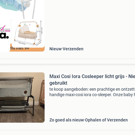
een rustige, veilige en comfortabele manier te 
ontspanne
ordeeld met 9+
Nieuw
Verzenden
Maxi Cosi Iora Cosleeper licht grijs - Ni
gebruikt
​te koop aangeboden: een prachtige en ontzet
handige maxi-cosi iora co-sleeper. Onze baby 
er uiteindelijk niet in geslapen, dus het wiegje 
in absolute nieuwstaat. ​ De wieg is in 5 ho
Zo goed als nieuw
Ophalen of Verzenden