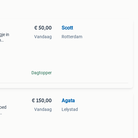
€ 50,00
Scott
je in
Vandaag
Rotterdam
m
re
Dagtopper
€ 150,00
Agata
goed
Vandaag
Lelystad