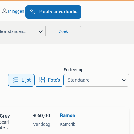
Inloggen
Plaats advertentie
lle afstanden…
Zoek
Sorteer op
Lijst
Foto’s
€ 60,00
Ramon
 Grey
pearl
Vandaag
Kamerik
ht en
 en