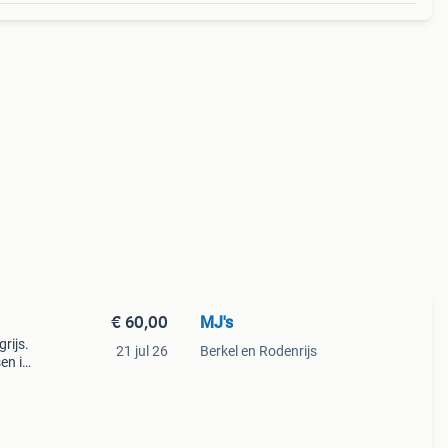
€ 60,00
MJ's
rijs.
21 jul 26
Berkel en Rodenrijs
en is
n is.