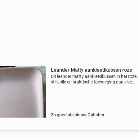
Leander Matty aankleedkussen roze
Dit leander matty aankleedkussen in het roze i
stijlvolle en praktische toevoeging aan elke
babykamer. Het kussen is gemaakt van zacht
waterafstotend materiaal, wat het schoonma
zeer eenvou
Zo goed als nieuw
Ophalen