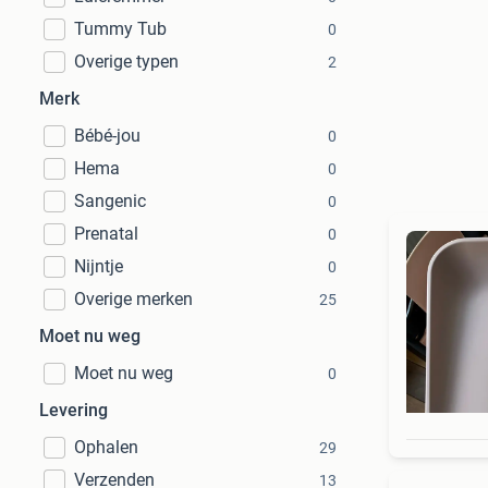
Tummy Tub
0
Overige typen
2
Merk
Bébé-jou
0
Hema
0
Sangenic
0
Prenatal
0
Nijntje
0
Overige merken
25
Moet nu weg
Moet nu weg
0
Levering
Ophalen
29
Verzenden
13