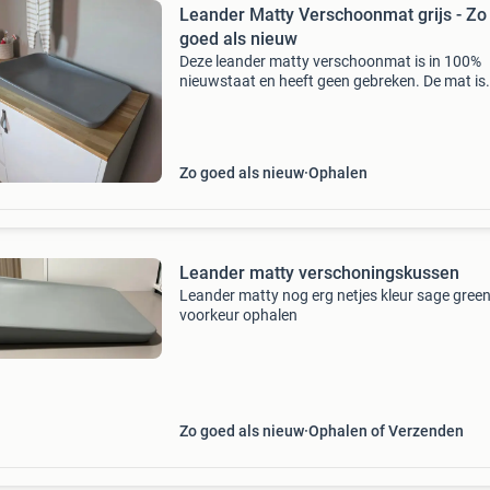
Leander Matty Verschoonmat grijs - Zo
goed als nieuw
Deze leander matty verschoonmat is in 100%
nieuwstaat en heeft geen gebreken. De mat is
ideaal omdat de harde bodem ervoor zorgt dat
uit kan steken, wat handig is als je je kindje re
wilt versc
Zo goed als nieuw
Ophalen
Leander matty verschoningskussen
Leander matty nog erg netjes kleur sage gree
voorkeur ophalen
Zo goed als nieuw
Ophalen of Verzenden