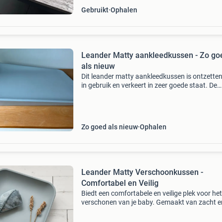
Gebruikt
Ophalen
Leander Matty aankleedkussen - Zo go
als nieuw
Dit leander matty aankleedkussen is ontzetten
in gebruik en verkeert in zeer goede staat. De
bovenkant is nog helemaal gaaf. Aan de onde
missen twee dopjes, maar dit heeft geen invlo
d
Zo goed als nieuw
Ophalen
Leander Matty Verschoonkussen -
Comfortabel en Veilig
Biedt een comfortabele en veilige plek voor het
verschonen van je baby. Gemaakt van zacht e
duurzaam materiaal, gemakkelijk schoon te 
en te onderhouden. Het kussen is ergonomisc