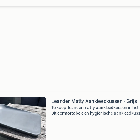
Leander Matty Aankleedkussen - Grijs
Te koop: leander matty aankleedkussen in het g
Dit comfortabele en hygiënische aankleedkuss
gemaakt van zacht pur-schuim, waardoor het
waterafstotend en gemakkelijk schoon te make
Ideaa