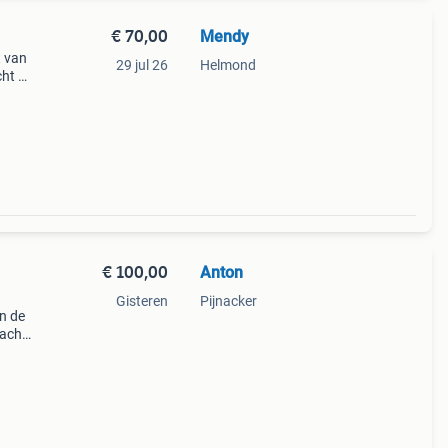
€ 70,00
Mendy
t van
29 jul 26
Helmond
cht en
 De
 het
€ 100,00
Anton
Gisteren
Pijnacker
n de
zacht
choon