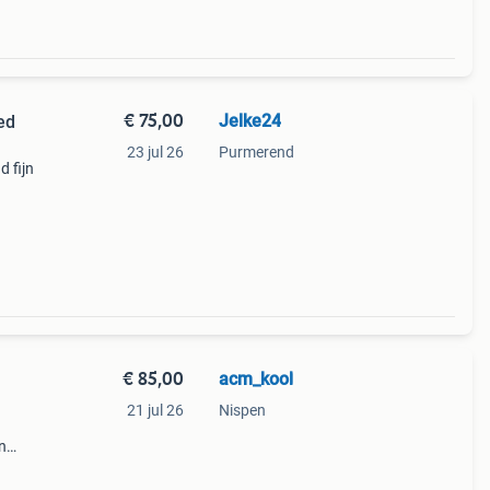
€ 75,00
Jelke24
ed
23 jul 26
Purmerend
d fijn
rkant
ed op
€ 85,00
acm_kool
21 jul 26
Nispen
n
maken
h