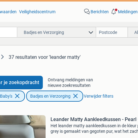
waarden
Veiligheidscentrum
Berichten
Meldingen
Badjes en Verzorging
A
37 resultaten
voor 'leander matty'
Ontvang meldingen van
r je zoekopdracht
nieuwe zoekresultaten
 Baby's
Badjes en Verzorging
Verwijder filters
Leander Matty Aankleedkussen - Pearl
Het leander matty aankleedkussen in de kleur 
grey is gemaakt van gegoten pur, wat het zac
waterdicht maakt. Ideaal voor het verschonen