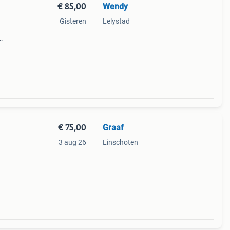
€ 85,00
Wendy
Gisteren
Lelystad
 hij
cht
€ 75,00
Graaf
n
3 aug 26
Linschoten