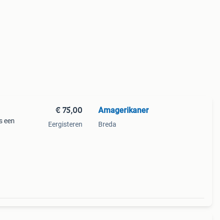
€ 75,00
Amagerikaner
s een
Eergisteren
Breda
 en
ken