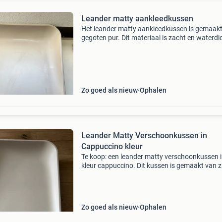
Leander matty aankleedkussen
Het leander matty aankleedkussen is gemaak
gegoten pur. Dit materiaal is zacht en waterdi
is dus perfect om een baby op te verschonen.
matty is gemakkelijk schoon te maken dankzij
af
Zo goed als nieuw
Ophalen
Leander Matty Verschoonkussen in
Cappuccino kleur
Te koop: een leander matty verschoonkussen i
kleur cappuccino. Dit kussen is gemaakt van 
en comfortabel materiaal, ideaal voor het
verschonen van je baby. Het is gemakkelijk s
te maken
Zo goed als nieuw
Ophalen