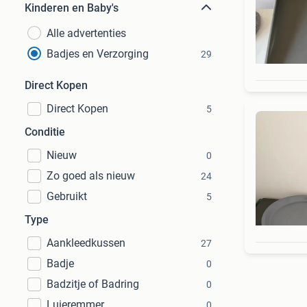
Kinderen en Baby's
Alle advertenties
Badjes en Verzorging
29
Direct Kopen
Direct Kopen
5
Conditie
Nieuw
0
Zo goed als nieuw
24
Gebruikt
5
Type
Aankleedkussen
27
Badje
0
Badzitje of Badring
0
Luieremmer
0