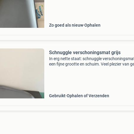
aankleden van je baby. Het kussen is gemakkel
Zo goed als nieuw
Ophalen
Schnuggle verschoningsmat grijs
In erg nette staat: schnuggle verschoningsma
een fijne grootte en schuim. Veel plezier van 
en nog steeds als nieuw op een paar mini plek
(zie foto). We wilden liever deze ipv leander
Gebruikt
Ophalen of Verzenden