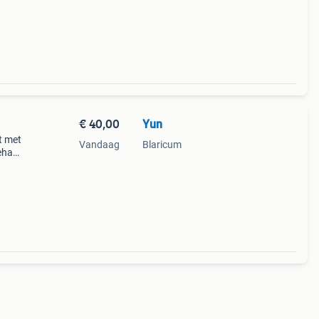
ijk sc
€ 40,00
Yun
t met
Vandaag
Blaricum
gehad
jes na