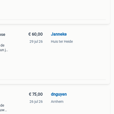
€ 60,00
Janneke
ose
29 jul 26
Huis ter Heide
 de
un je
 nog
€ 75,00
dnguyen
26 jul 26
Arnhem
 de
euw