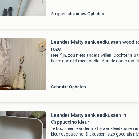
ontworpen voor
Zo goed als nieuw
Ophalen
Leander Matty aankleedkussen wood r
roze
Heel fijn, zou niets anders willen. Dochter is uit
luiers dus niet meer nodig. Aan de onderkant k
zien dat ie gebruikt is, maar wat je kunt zien is
onbeschadigd. Komt uit een dier- en rook
Gebruikt
Ophalen
Leander Matty aankleedkussen in
Cappuccino kleur
Te koop: een leander matty aankleedkussen in
kleur cappuccino. Dit kussen is zo goed als ni