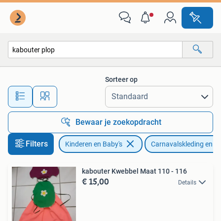
Carnavalskleding en Verkleedspullen
Sorteer op
Alle afstanden…
Bewaar je zoekopdracht
Filters
Kinderen en Baby's
Carnavalskleding en Ve
kabouter Kwebbel Maat 110 - 116
€ 15,00
Details