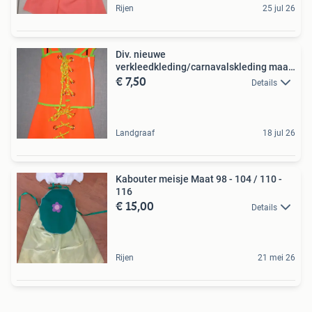
Rijen
25 jul 26
Div. nieuwe
verkleedkleding/carnavalskleding maat
€ 7,50
164,
Details
Landgraaf
18 jul 26
Kabouter meisje Maat 98 - 104 / 110 -
116
€ 15,00
Details
Rijen
21 mei 26