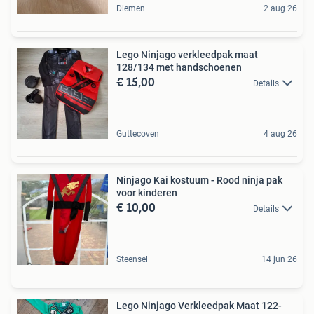
Diemen
2 aug 26
Lego Ninjago verkleedpak maat
128/134 met handschoenen
€ 15,00
Details
Guttecoven
4 aug 26
Ninjago Kai kostuum - Rood ninja pak
voor kinderen
€ 10,00
Details
Steensel
14 jun 26
Lego Ninjago Verkleedpak Maat 122-