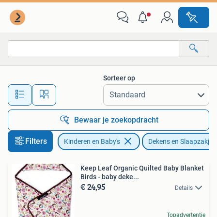
Dekens, Slaapzakjes en Inbakerproducten
Sorteer op
Alle afstanden…
Bewaar je zoekopdracht
Filters
Kinderen en Baby's
Dekens en Slaapzakjes
Keep Leaf Organic Quilted Baby Blanket
Birds - baby deke...
€ 24,95
Details
Topadvertentie