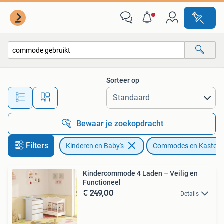
Kinderkamer | Commodes en Kasten
Sorteer op
Alle afstanden…
Bewaar je zoekopdracht
Filters
Kinderen en Baby's
Commodes en Kasten
Kindercommode 4 Laden – Veilig en
Functioneel
€ 249,00
Details