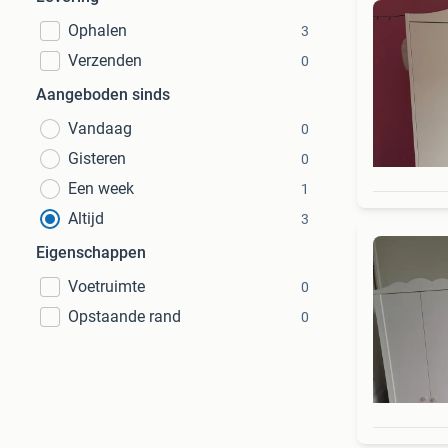
Ophalen
3
Verzenden
0
Aangeboden sinds
Vandaag
0
Gisteren
0
Een week
1
Altijd
3
Eigenschappen
Voetruimte
0
Opstaande rand
0