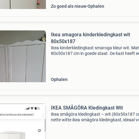
Zo goed als nieuw
Ophalen
Ikea smagora kinderkledingkast wit
80x50x187
Ikea kinderkledingkast smaroga kleur wit. Ma
80x50x187 cm in goede staat. De kast heeft e
hanggedeelte en legplank. Met kledingbakken
het kind zelf gemakkelijk kleding zelf gesortee
houden.
Ophalen
IKEA SMÅGÖRA Kledingkast Wit
Ikea smågöra kledingkast – wit (80x50x187 
nette witte ikea smågöra kledingkast, ideaal v
een kinder- of babykamer. De kast heeft een
praktische indeling met hangruimte en meerd
planken, perf