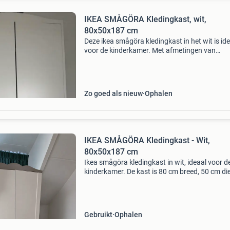
IKEA SMÅGÖRA Kledingkast, wit,
80x50x187 cm
Deze ikea smågöra kledingkast in het wit is id
voor de kinderkamer. Met afmetingen van
80x50x187 cm biedt de kast voldoende
opbergruimte voor kleding en andere spullen. 
kast is voorzien van een
Zo goed als nieuw
Ophalen
IKEA SMÅGÖRA Kledingkast - Wit,
80x50x187 cm
Ikea smågöra kledingkast in wit, ideaal voor d
kinderkamer. De kast is 80 cm breed, 50 cm di
187 cm hoog. Biedt voldoende opbergruimte 
kleding en andere spullen. (De kast aan de
bovenrand g
Gebruikt
Ophalen