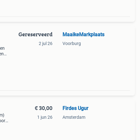
Gereserveerd
MaaikeMarkplaats
2 jul 26
Voorburg
ten
en
 kan
rd
€ 30,00
Firdes Ugur
cm)
1 jun 26
Amsterdam
oor
ere