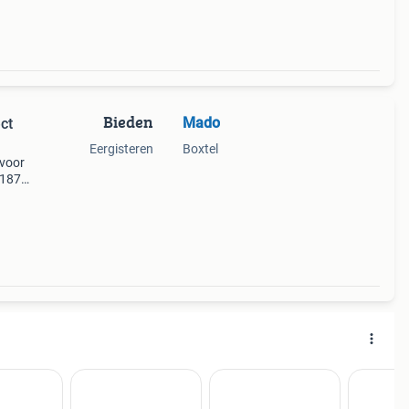
Bieden
Mado
ct
Eergisteren
Boxtel
 voor
x187
r
staat