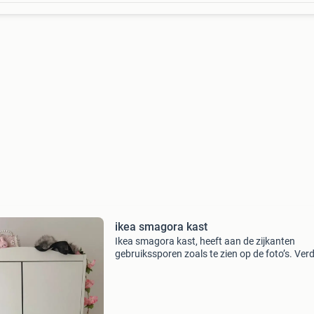
ikea smagora kast
Ikea smagora kast, heeft aan de zijkanten
gebruikssporen zoals te zien op de foto’s. Ver
nog een fijne stevige kast, staat gedemonteer