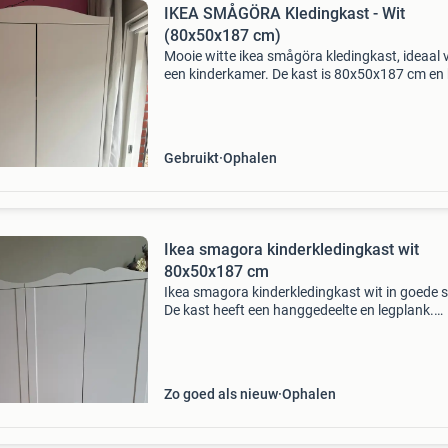
IKEA SMÅGÖRA Kledingkast - Wit
(80x50x187 cm)
Mooie witte ikea smågöra kledingkast, ideaal 
een kinderkamer. De kast is 80x50x187 cm en 
voldoende opbergruimte met een hanggedeelt
een legplank. Aan de linkerzijkant zit een spijke
Gebruikt
Ophalen
Ikea smagora kinderkledingkast wit
80x50x187 cm
Ikea smagora kinderkledingkast wit in goede s
De kast heeft een hanggedeelte en legplank.
Gebruik van kledingbakjes helpt het kind
gemakkelijk de kleding gesorteerd in de kast te
leggen.
Zo goed als nieuw
Ophalen