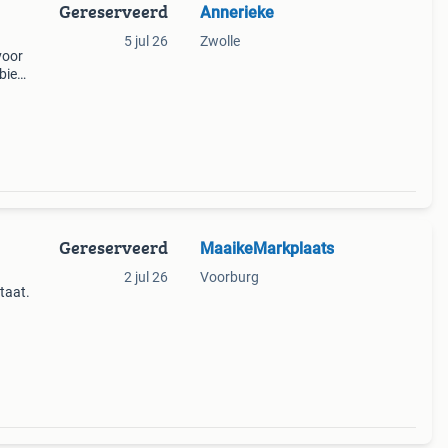
Gereserveerd
Annerieke
5 jul 26
Zwolle
voor
biedt
e en
rtje
Gereserveerd
MaaikeMarkplaats
2 jul 26
Voorburg
taat.