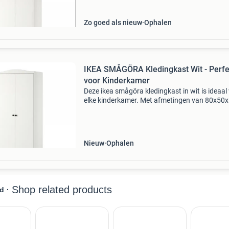
Zo goed als nieuw
Ophalen
IKEA SMÅGÖRA Kledingkast Wit - Perfe
voor Kinderkamer
Deze ikea smågöra kledingkast in wit is ideaal
elke kinderkamer. Met afmetingen van 80x50
cm biedt de kast voldoende opbergruimte voo
kleding en andere spullen. De kast is in goede 
en
Nieuw
Ophalen