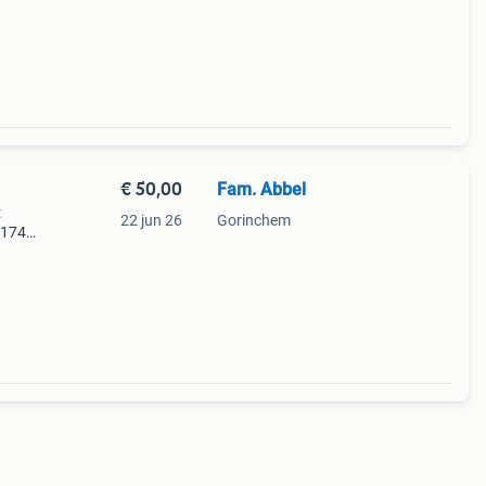
€ 50,00
Fam. Abbel
:
22 jun 26
Gorinchem
 174