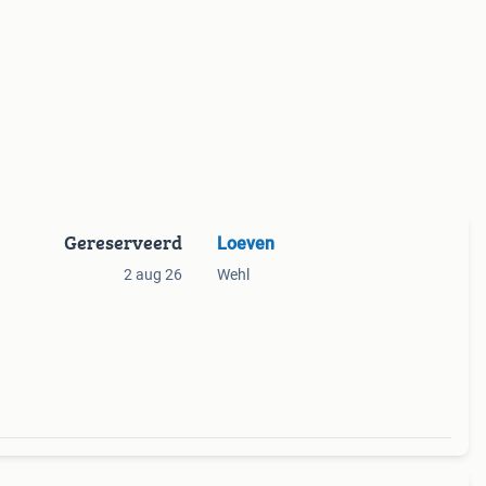
Gereserveerd
Loeven
2 aug 26
Wehl