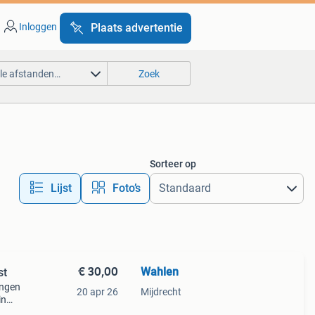
Inloggen
Plaats advertentie
lle afstanden…
Zoek
Sorteer op
Lijst
Foto’s
€ 30,00
Wahlen
st
ingen
20 apr 26
Mijdrecht
in
js