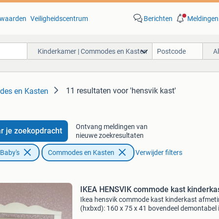
waarden
Veiligheidscentrum
Berichten
Meldingen
Kinderkamer | Commodes en Kasten
A
11 resultaten
voor 'hensvik kast'
des en Kasten
Ontvang meldingen van
r je zoekopdracht
nieuwe zoekresultaten
 Baby's
Commodes en Kasten
Verwijder filters
IKEA HENSVIK commode kast kinderka
Ikea hensvik commode kast kinderkast afmet
(hxbxd): 160 x 75 x 41 bovendeel demontabel 
zeer nette staat geen beschadigingen vraagpri