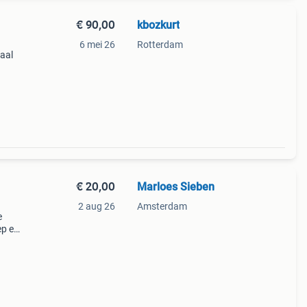
€ 90,00
kbozkurt
6 mei 26
Rotterdam
eaal
De
€ 20,00
Marloes Sieben
2 aug 26
Amsterdam
e
ep en
voor