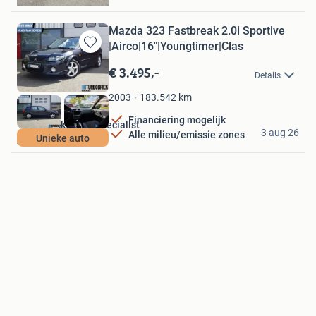
Mazda 323 Fastbreak 2.0i Sportive
|Airco|16"|Youngtimer|Clas
Bewaren
in
€ 3.495,-
Details
Mijn
Favorieten
183.542
km
2003
Financiering mogelijk
Turbobrick Volvo Specialist
3 aug 26
Alle milieu/emissie zones
Unieke auto
Assen