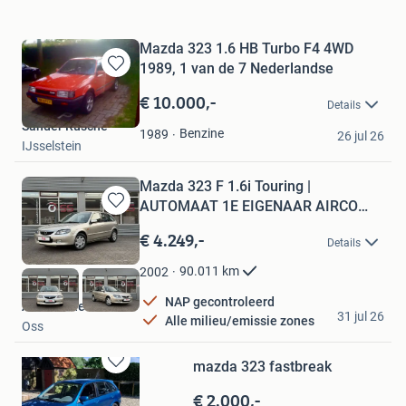
Mazda 323 1.6 HB Turbo F4 4WD
1989, 1 van de 7 Nederlandse
Bewaren
in
€ 10.000,-
Details
Mijn
Sander Rusche
Favorieten
Benzine
1989
26 jul 26
IJsselstein
Mazda 323 F 1.6i Touring |
AUTOMAAT 1E EIGENAAR AIRCO
Bewaren
NAP |
in
€ 4.249,-
Details
Mijn
Favorieten
90.011
km
2002
NAP gecontroleerd
Autohandel Oss
31 jul 26
Alle milieu/emissie zones
Oss
mazda 323 fastbreak
Bewaren
in
€ 2.000,-