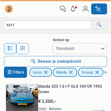
Mazda
Sorteer op
Alle afstanden…
Bewaar je zoekopdracht
Filters
Auto's
Mazda
Te koop
Verwi
Mazda 323 1.6 I F GLX 16V U9 1993
Bewaren
Groen
in
Mijn
€ 1.500,-
Favorieten
Never Ending Story
Benzine
1993