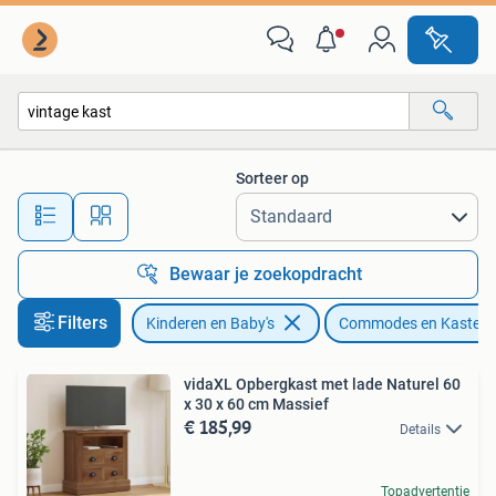
Kinderkamer | Commodes en Kasten
Sorteer op
Alle afstanden…
Bewaar je zoekopdracht
Filters
Kinderen en Baby's
Commodes en Kasten
vidaXL Opbergkast met lade Naturel 60
x 30 x 60 cm Massief
€ 185,99
Details
Topadvertentie