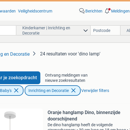
waarden
Veiligheidscentrum
Berichten
Meldingen
Kinderkamer | Inrichting en
A
Decoratie
24 resultaten
voor 'dino lamp'
ng en Decoratie
Ontvang meldingen van
r je zoekopdracht
nieuwe zoekresultaten
 Baby's
Inrichting en Decoratie
Verwijder filters
Oranje hanglamp Dino, binnenzijde
doorschijnend
De dino hanglamp heeft de volgende