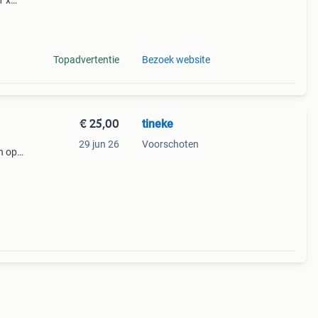
1 x
ranje
Topadvertentie
Bezoek website
€ 25,00
tineke
29 jun 26
Voorschoten
n op