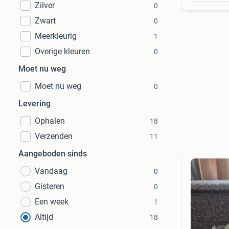
Zilver
0
Zwart
0
Meerkleurig
1
Overige kleuren
0
Moet nu weg
Moet nu weg
0
Levering
Ophalen
18
Verzenden
11
Aangeboden sinds
Vandaag
0
Gisteren
0
Een week
1
Altijd
18