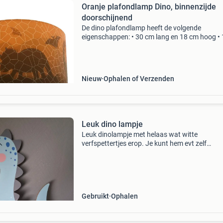
Oranje plafondlamp Dino, binnenzijde
doorschijnend
De dino plafondlamp heeft de volgende
eigenschappen: • 30 cm lang en 18 cm hoog • 
e27 fitting (excl. Lichtbron) • oranje de oranje
plafondlamp dino, binnenzijde doorschijnend i
oranje van kleur e
Nieuw
Ophalen of Verzenden
Leuk dino lampje
Leuk dinolampje met helaas wat witte
verfspettertjes erop. Je kunt hem evt zelf
schilderen. Lampjes aan achterkant geven leu
effect als hij opgehangen is aan de muur. 40
lang
Gebruikt
Ophalen