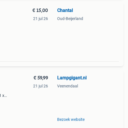
€ 15,00
Chantal
21 jul 26
Oud-Beijerland
€ 59,99
Lampgigant.nl
21 jul 26
Veenendaal
1 x
ranje
Bezoek website