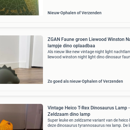
groen van kleur en
Nieuw
Ophalen of Verzenden
ZGAN Faune groen Liewood Winston N
lampje dino oplaadbaa
Als nieuw like new vintage night light nachtla
liewood winston night light dino dinosaur fau
green grun groen rechargeable veilleuse
oplaadbaar lampje 💸 price: €32,50 🔍 find mo
items in
Zo goed als nieuw
Ophalen of Verzenden
Vintage Heico T-Rex Dinosaurus Lamp -
Zeldzaam dino lamp
Super leuke en zeldzame variant van de heico 
deze dinosaurus tyrannosaurus rex lamp. De 