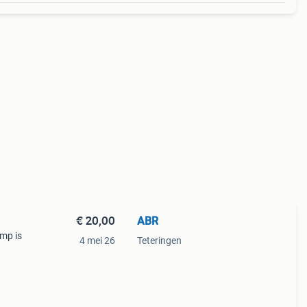
€ 20,00
ABR
mp is
4 mei 26
Teteringen
oken