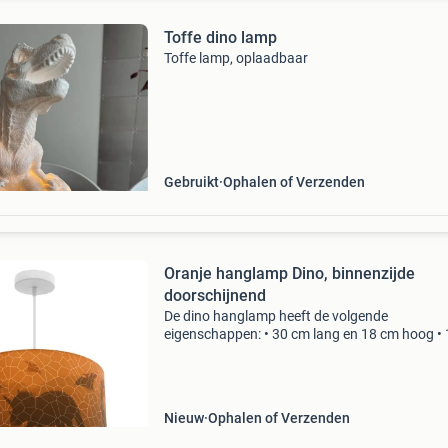
Toffe dino lamp
Toffe lamp, oplaadbaar
Gebruikt
Ophalen of Verzenden
Oranje hanglamp Dino, binnenzijde
doorschijnend
De dino hanglamp heeft de volgende
eigenschappen: • 30 cm lang en 18 cm hoog • 
e27 fitting (excl. Lichtbron) • oranje de oranje
hanglamp dino, binnenzijde doorschijnend is o
van kleur en gema
Nieuw
Ophalen of Verzenden