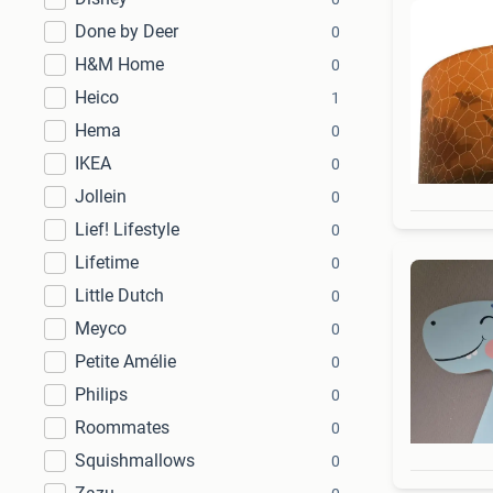
Done by Deer
0
H&M Home
0
Heico
1
Hema
0
IKEA
0
Jollein
0
Lief! Lifestyle
0
Lifetime
0
Little Dutch
0
Meyco
0
Petite Amélie
0
Philips
0
Roommates
0
Squishmallows
0