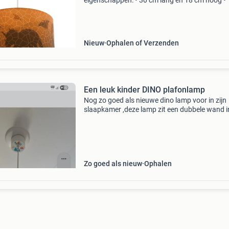
eigenschappen: • 30 cm lang en 18 cm hoog • 
e27 fitting (excl. Lichtbron) • oranje de oranje
hanglamp dino, binnenzijde doorschijnend is o
van kleur en gema
Nieuw
Ophalen of Verzenden
Een leuk kinder DINO plafonlamp
Nog zo goed als nieuwe dino lamp voor in zijn
slaapkamer ,deze lamp zit een dubbele wand i
halen in hazerswoudenrijndijk
Zo goed als nieuw
Ophalen