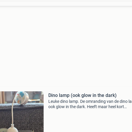
Dino lamp (ook glow in the dark)
Leuke dino lamp. De omranding van de dino la
ook glow in the dark. Heeft maar heel kort
gehangen. Een stukje van het kapje is afgebr
maar zoals je op de foto zie is dat niet echt
zichtbaar om