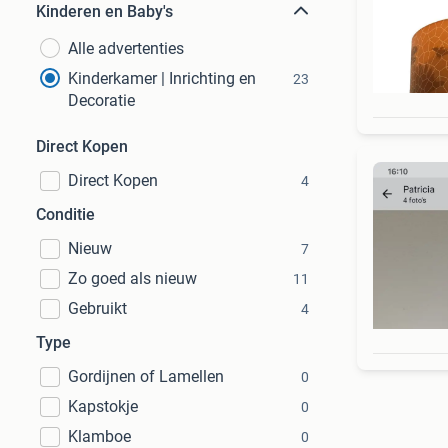
Kinderen en Baby's
Alle advertenties
Kinderkamer | Inrichting en
23
Decoratie
Direct Kopen
Direct Kopen
4
Conditie
Nieuw
7
Zo goed als nieuw
11
Gebruikt
4
Type
Gordijnen of Lamellen
0
Kapstokje
0
Klamboe
0