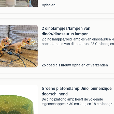
Ophalen
2 dinolampjes/lampen van
dino's/dinosaurus lampen
2 dino lampjes/bed lampjes van dinosaurus/k
nacht lampen van dinosaurus. 23 Cm hoog en
cm lang. Kijk voor meer leuke meuk ook eens b
andere advertenties van marktplaats. Beide
lampjes sam
Zo goed als nieuw
Ophalen of Verzenden
Groene plafondlamp Dino, binnenzijde
doorschijnend
De dino plafondlamp heeft de volgende
eigenschappen: • 30 cm lang en 18 cm hoog • 
e27 fitting (excl. Lichtbron) • groen de groene
plafondlamp dino, binnenzijde doorschijnend i