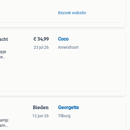
Bezoek website
€ 34,99
Coco
acht
23 jul 26
Amersfoort
mpje
ne
re
Bieden
Georgette
12 jun 26
Tilburg
lamp:
lamp