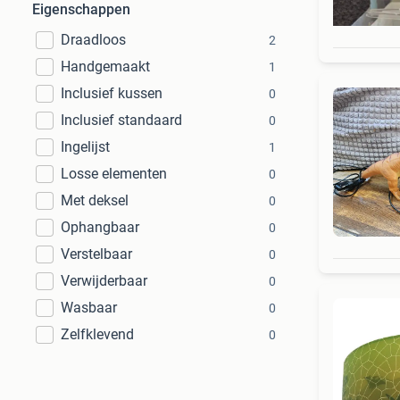
Eigenschappen
Draadloos
2
Handgemaakt
1
Inclusief kussen
0
Inclusief standaard
0
Ingelijst
1
Losse elementen
0
Met deksel
0
Ophangbaar
0
Verstelbaar
0
Verwijderbaar
0
Wasbaar
0
Zelfklevend
0