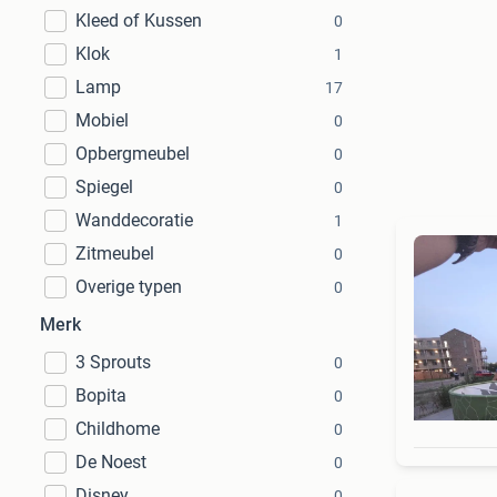
Kleed of Kussen
0
Klok
1
Lamp
17
Mobiel
0
Opbergmeubel
0
Spiegel
0
Wanddecoratie
1
Zitmeubel
0
Overige typen
0
Merk
3 Sprouts
0
Bopita
0
Childhome
0
De Noest
0
Disney
0