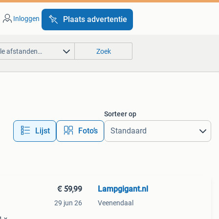
Inloggen
Plaats advertentie
lle afstanden…
Zoek
Sorteer op
Lijst
Foto’s
€ 59,99
Lampgigant.nl
29 jun 26
Veenendaal