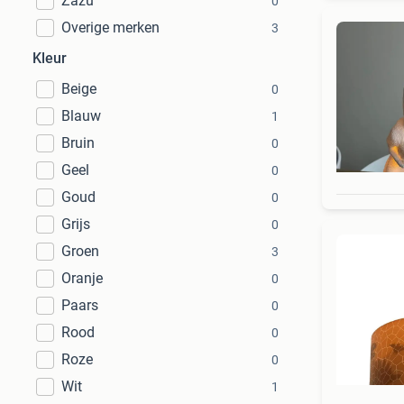
Zazu
0
Overige merken
3
Kleur
Beige
0
Blauw
1
Bruin
0
Geel
0
Goud
0
Grijs
0
Groen
3
Oranje
0
Paars
0
Rood
0
Roze
0
Wit
1