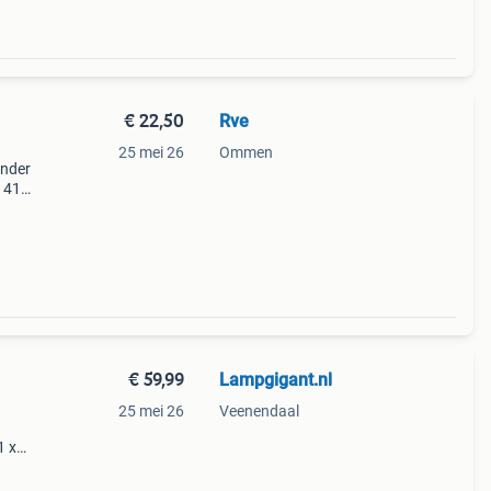
€ 22,50
Rve
25 mei 26
Ommen
inder
 41
ij me
€ 59,99
Lampgigant.nl
25 mei 26
Veenendaal
1 x
s