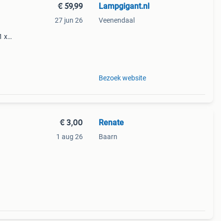
€ 59,99
Lampgigant.nl
27 jun 26
Veenendaal
1 x
s
Bezoek website
€ 3,00
Renate
1 aug 26
Baarn
k
Cm