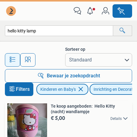
Kinderkamer | Inrichting en Decoratie
Sorteer op
Alle afstanden…
Bewaar je zoekopdracht
Filters
Kinderen en Baby's
Inrichting en Decoratie
Te koop aangeboden: Hello Kitty
(nacht) wandlampje
€ 5,00
Details