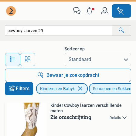
Kinderkleding | Schoenen en Sokken
Sorteer op
Alle afstanden…
Bewaar je zoekopdracht
Filters
Kinderen en Baby's
Schoenen en Sokken
Kinder Cowboy laarzen verschillende
maten
Zie omschrijving
Details