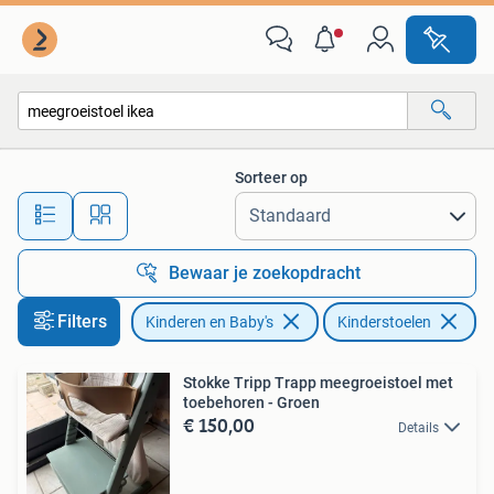
Kinderstoelen
Sorteer op
Alle afstanden…
Bewaar je zoekopdracht
Filters
Kinderen en Baby's
Kinderstoelen
Ve
Stokke Tripp Trapp meegroeistoel met
toebehoren - Groen
€ 150,00
Details