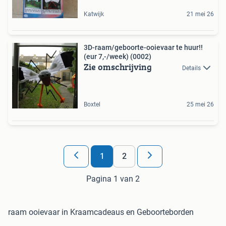
Katwijk
21 mei 26
3D-raam/geboorte-ooievaar te huur!!
(eur 7,-/week) (0002)
Zie omschrijving
Details
Boxtel
25 mei 26
1
2
Pagina 1 van 2
raam ooievaar in Kraamcadeaus en Geboorteborden