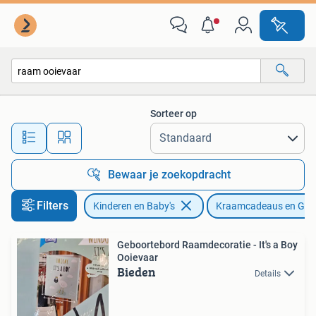
Kraamcadeaus en Geboorteborden
Sorteer op
Alle afstanden…
Bewaar je zoekopdracht
Filters
Kinderen en Baby's
Kraamcadeaus en Geb
Geboortebord Raamdecoratie - It's a Boy
Ooievaar
Bieden
Details