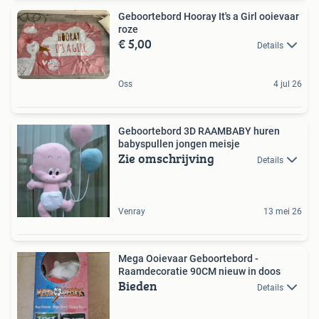
Geboortebord Hooray It's a Girl ooievaar
roze
€ 5,00
Details
Oss
4 jul 26
Geboortebord 3D RAAMBABY huren
babyspullen jongen meisje
Zie omschrijving
Details
Venray
13 mei 26
Mega Ooievaar Geboortebord -
Raamdecoratie 90CM nieuw in doos
Bieden
Details