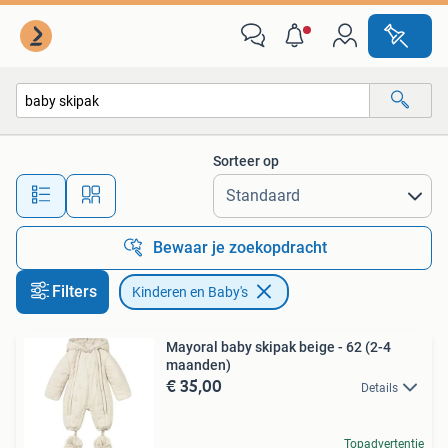
Kinderen en Baby's
Sorteer op
Alle afstanden…
Bewaar je zoekopdracht
Filters
Kinderen en Baby's
Mayoral baby skipak beige - 62 (2-4
maanden)
€ 35,00
Details
Topadvertentie