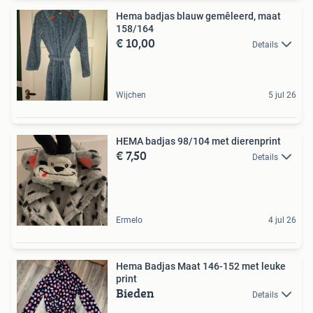
Hema badjas blauw gemêleerd, maat
158/164
€ 10,00
Details
Wijchen
5 jul 26
HEMA badjas 98/104 met dierenprint
€ 7,50
Details
Ermelo
4 jul 26
Hema Badjas Maat 146-152 met leuke
print
Bieden
Details