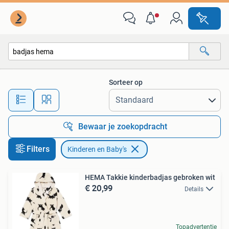
Kinderen en Baby's
Sorteer op
Alle afstanden…
Bewaar je zoekopdracht
Filters
Kinderen en Baby's
HEMA Takkie kinderbadjas gebroken wit
€ 20,99
Details
Topadvertentie