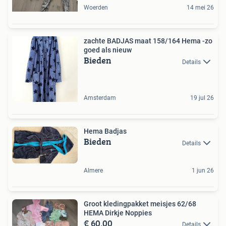
Woerden
14 mei 26
zachte BADJAS maat 158/164 Hema -zo
goed als nieuw
Bieden
Details
Amsterdam
19 jul 26
Hema Badjas
Bieden
Details
Almere
1 jun 26
Groot kledingpakket meisjes 62/68
HEMA Dirkje Noppies
€ 60,00
Details