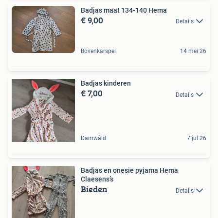
Badjas maat 134-140 Hema
€ 9,00
Details
Bovenkarspel
14 mei 26
Badjas kinderen
€ 7,00
Details
Damwâld
7 jul 26
Badjas en onesie pyjama Hema
Claesens’s
Bieden
Details