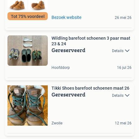
Tot 75% voordeel
Bezoek website
26 mei 26
Wildling barefoot schoenen 3 paar maat
23 & 24
Gereserveerd
Details
Hoofddorp
16 jul 26
Tikki Shoes barefoot schoenen maat 26
Gereserveerd
Details
Zwolle
12 mei 26