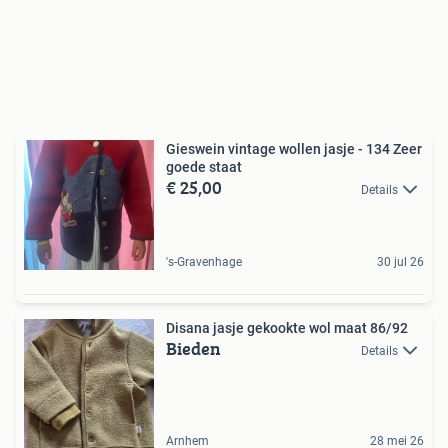
Gieswein vintage wollen jasje - 134 Zeer
goede staat
€ 25,00
Details
's-Gravenhage
30 jul 26
Disana jasje gekookte wol maat 86/92
Bieden
Details
Arnhem
28 mei 26