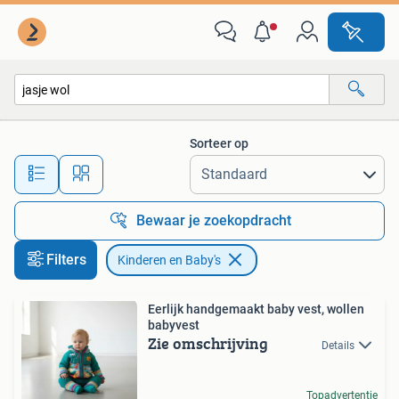
Kinderen en Baby's
Sorteer op
Alle afstanden…
Bewaar je zoekopdracht
Filters
Kinderen en Baby's
Eerlijk handgemaakt baby vest, wollen
babyvest
Zie omschrijving
Details
Topadvertentie