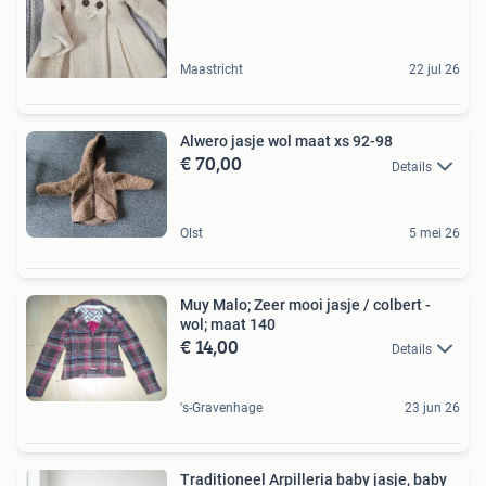
Maastricht
22 jul 26
Alwero jasje wol maat xs 92-98
€ 70,00
Details
Olst
5 mei 26
Muy Malo; Zeer mooi jasje / colbert -
wol; maat 140
€ 14,00
Details
's-Gravenhage
23 jun 26
Traditioneel Arpilleria baby jasje, baby