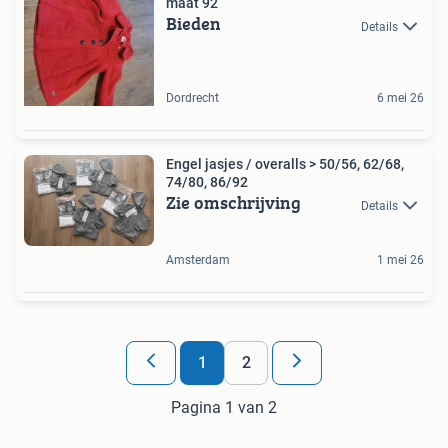
maat 92
Bieden
Details
Dordrecht
6 mei 26
Engel jasjes / overalls > 50/56, 62/68,
74/80, 86/92
Zie omschrijving
Details
Amsterdam
1 mei 26
1
2
Pagina 1 van 2