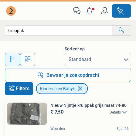
Kinderen en Baby's
Sorteer op
Alle afstanden…
Bewaar je zoekopdracht
Filters
Kinderen en Baby's
Nieuw Nijntje kruippak grijs maat 74-80
€ 7,50
Details
Woerden
3 jul 26