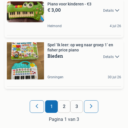
Piano voor kinderen - €3
€ 3,00
Details
Helmond
4 jul 26
Spel ‘Ik leer: op weg naar groep 1’ en
fisher price piano
Bieden
Details
Groningen
30 jul 26
1
2
3
Pagina 1 van 3