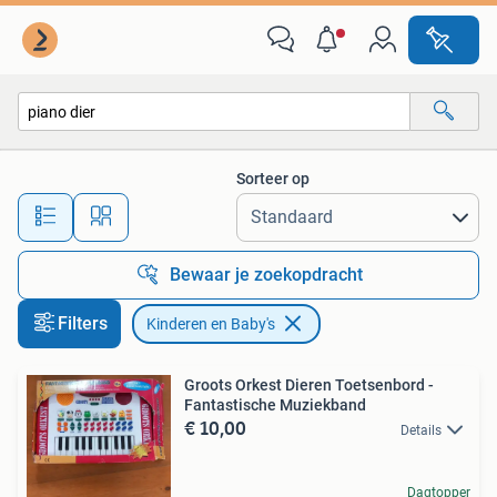
Kinderen en Baby's
Sorteer op
Alle afstanden…
Bewaar je zoekopdracht
Filters
Kinderen en Baby's
Groots Orkest Dieren Toetsenbord -
Fantastische Muziekband
€ 10,00
Details
Dagtopper