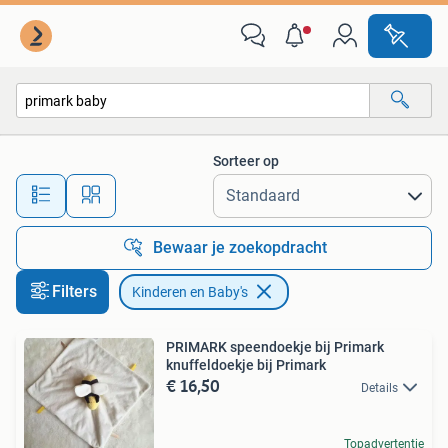
Kinderen en Baby's
Sorteer op
Alle afstanden…
Bewaar je zoekopdracht
Filters
Kinderen en Baby's
PRIMARK speendoekje bij Primark
knuffeldoekje bij Primark
€ 16,50
Details
Topadvertentie