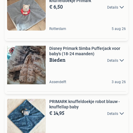
knuffeldoekje Primark
€ 6,50
Details
Rotterdam
5 aug 26
Disney Primark Simba Pufferjack voor
baby's (18-24 maanden)
Bieden
Details
Assendelft
3 aug 26
PRIMARK knuffeldoekje robot blauw -
knuffellap baby
€ 14,95
Details