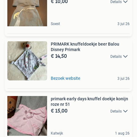
€ 10,00
Details
Soest
3 jul 26
PRIMARK knuffeldoekje beer Balou
Disney Primark
€ 14,50
Details
Bezoek website
3 jul 26
primark early days knuffel doekje konijn
roze nr 51
€ 15,00
Details
Katwijk
1 aug 26