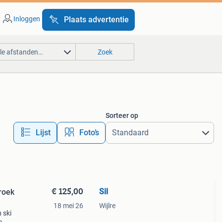
Inloggen
Plaats advertentie
lle afstanden…
Zoek
Sorteer op
Lijst
Foto’s
€ 125,00
Sil
roek
18 mei 26
Wijlre
 ski