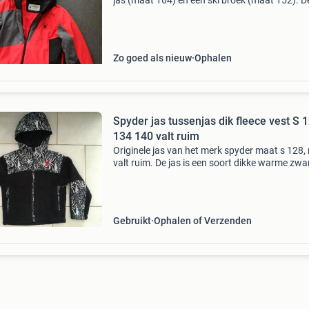
jas (maat 164) en een ski broek (maat 152). D
broek valt ruim en kan nog langer gemaakt w
(zie foto van het etiket). Beide items zijn zo go
Zo goed als nieuw
Ophalen
Spyder jas tussenjas dik fleece vest S 
134 140 valt ruim
Originele jas van het merk spyder maat s 128,
valt ruim. De jas is een soort dikke warme zwa
stof ( soort grove fleece) met stukken (gladde 
met daarop de opdruk van spinnen. Het is gee
Gebruikt
Ophalen of Verzenden