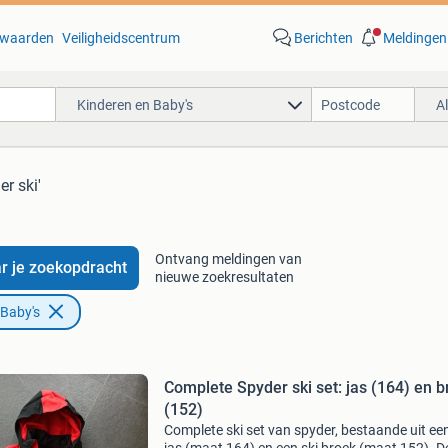
waarden
Veiligheidscentrum
Berichten
Meldingen
Kinderen en Baby's
A
er ski'
Ontvang meldingen van
r je zoekopdracht
nieuwe zoekresultaten
 Baby's
Complete Spyder ski set: jas (164) en b
(152)
Complete ski set van spyder, bestaande uit een