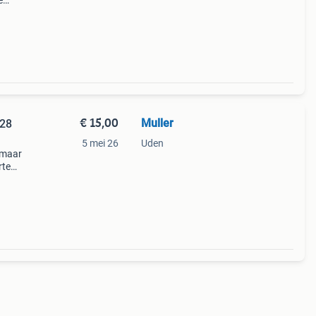
e
orden
ed a
€ 15,00
Muller
128
5 mei 26
Uden
 maar
rte
stof)
n