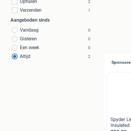
Ophalen
2
Verzenden
1
Aangeboden sinds
Vandaag
0
Gisteren
0
Een week
0
Altijd
2