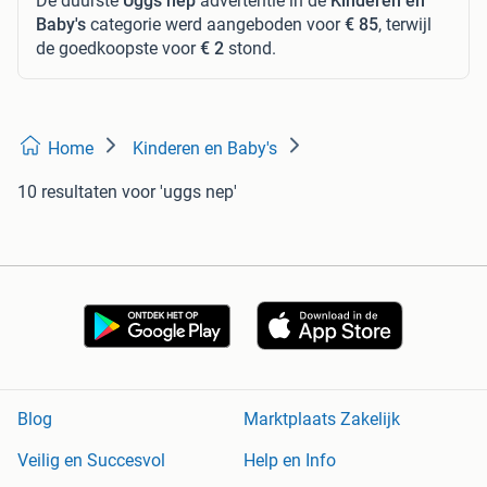
De duurste
Uggs nep
advertentie in de
Kinderen en
Baby's
categorie werd aangeboden voor
€ 85
, terwijl
de goedkoopste voor
€ 2
stond.
Home
Kinderen en Baby's
10 resultaten
voor 'uggs nep'
Blog
Marktplaats Zakelijk
Veilig en Succesvol
Help en Info