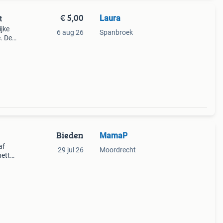
€ 5,00
Laura
t
jke
6 aug 26
Spanbroek
. De
en
r.
Bieden
MamaP
af
29 jul 26
Moordrecht
nette