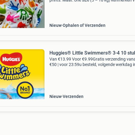
prints. Maat: one size (5 – 18 kg) kenmerken 
deze wasbare zwemluiers; – de zwemluier is
geschikt van 5 – 18 kg (0 – 4 jaar) – verstelba
3 maten
Nieuw
Ophalen of Verzenden
Huggies® Little Swimmers® 3-4 10 stu
Van €13.99 Voor €9.99Gratis verzending van
€50 | voor 23:59u besteld, volgende werkdag i
met de zwemluiers van huggies® little swimm
kan uw kind heerlijk in het water spelen.
Nieuw
Verzenden