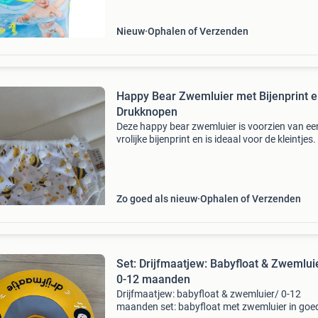
Nieuw
Ophalen of Verzenden
Happy Bear Zwemluier met Bijenprint 
Drukknopen
Deze happy bear zwemluier is voorzien van ee
vrolijke bijenprint en is ideaal voor de kleintjes.
luier is verstelbaar met handige drukknopen, 
deze perfect op maat gemaakt kan worden. D
binn
Zo goed als nieuw
Ophalen of Verzenden
Set: Drijfmaatjew: Babyfloat & Zwemlui
0-12 maanden
Drijfmaatjew: babyfloat & zwemluier/ 0-12
maanden set: babyfloat met zwemluier in goe