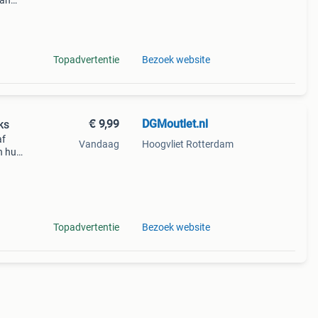
van
ar in
Topadvertentie
Bezoek website
€ 9,99
DGMoutlet.nl
ks
af
Vandaag
Hoogvliet Rotterdam
n huis
ers
Topadvertentie
Bezoek website