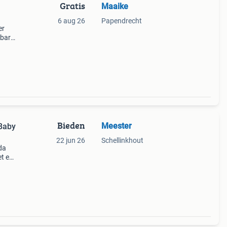
Gratis
Maaike
6 aug 26
Papendrecht
er
lbare
 voor
Bieden
Meester
Baby
22 jun 26
Schellinkhout
da
et een
en
 zw