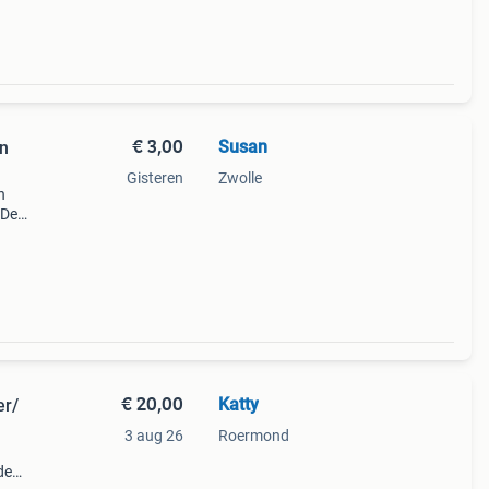
€ 3,00
Susan
en
Gisteren
Zwolle
n
 De
zodat
e
€ 20,00
Katty
er/
3 aug 26
Roermond
de