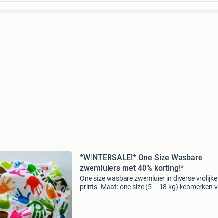
*WINTERSALE!* One Size Wasbare
zwemluiers met 40% korting!*
One size wasbare zwemluier in diverse vrolijke
prints. Maat: one size (5 – 18 kg) kenmerken 
deze wasbare zwemluiers; – de zwemluier is
geschikt van 5 – 18 kg (0 – 4 jaar) – verstelba
3 maten