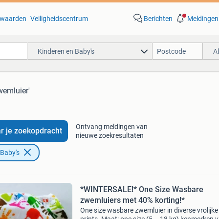
waarden
Veiligheidscentrum
Berichten
Meldingen
Kinderen en Baby's
A
wemluier'
Ontvang meldingen van
r je zoekopdracht
nieuwe zoekresultaten
 Baby's
*WINTERSALE!* One Size Wasbare
zwemluiers met 40% korting!*
One size wasbare zwemluier in diverse vrolijke