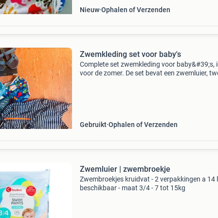
Nieuw
Ophalen of Verzenden
Zwemkleding set voor baby's
Complete set zwemkleding voor baby&#39;s, i
voor de zomer. De set bevat een zwemluier, tw
zwembroekjes met luierfunctie, een uv-zwemsh
een gestreept uv- zwempakje en zwemschoent
Eve
Gebruikt
Ophalen of Verzenden
Zwemluier | zwembroekje
Zwembroekjes kruidvat - 2 verpakkingen a 14 l
beschikbaar - maat 3/4 - 7 tot 15kg