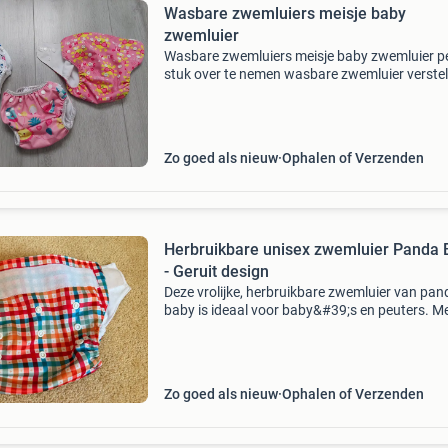
Wasbare zwemluiers meisje baby
zwemluier
Wasbare zwemluiers meisje baby zwemluier p
stuk over te nemen wasbare zwemluier verste
zwemluier 1 per persoon zie ook mijn andere
advertenties, wellicht staat er nog wat anders
u tussen.
Zo goed als nieuw
Ophalen of Verzenden
Herbruikbare unisex zwemluier Panda 
- Geruit design
Deze vrolijke, herbruikbare zwemluier van pan
baby is ideaal voor baby&#39;s en peuters. M
kleurrijk geruit patroon en verstelbare sluiting
voor een comfortabele pasvorm. Perfect voor
Zo goed als nieuw
Ophalen of Verzenden