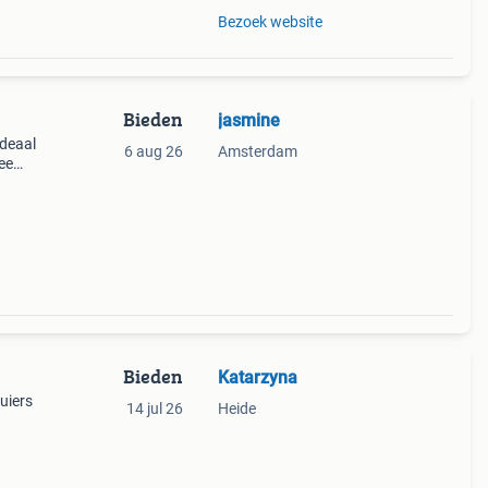
Bezoek website
Bieden
jasmine
deaal
6 aug 26
Amsterdam
ee
irt,
jes.
Bieden
Katarzyna
uiers
14 jul 26
Heide