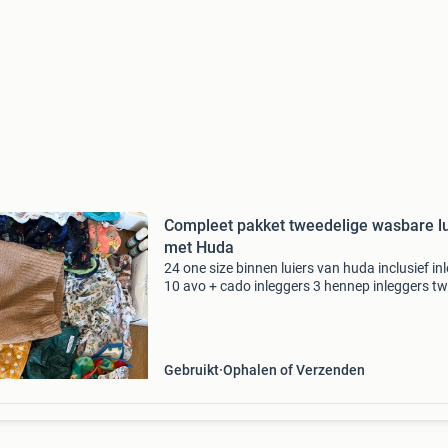
Compleet pakket tweedelige wasbare lu
met Huda
24 one size binnen luiers van huda inclusief in
10 avo + cado inleggers 3 hennep inleggers t
totsbots luieremmers met 4 luierzakken doos
24 wasbare doekjes cheeky wipes stapel hydro
Gebruikt
Ophalen of Verzenden