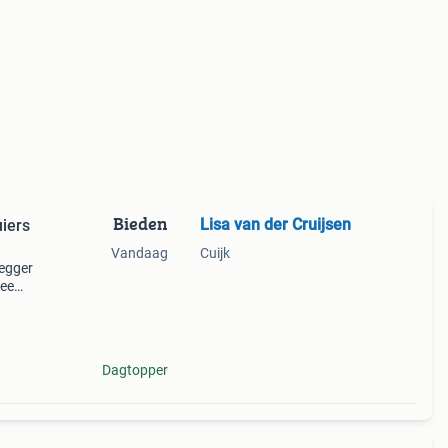
Bieden
Lisa van der Cruijsen
iers
Vandaag
Cuijk
legger
wee
 met
fiele
Dagtopper