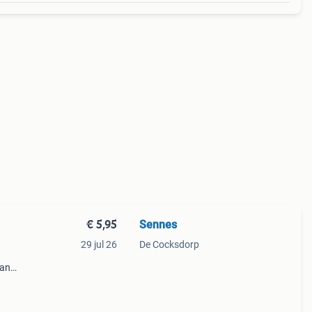
€ 5,95
Sennes
29 jul 26
De Cocksdorp
van
ar in