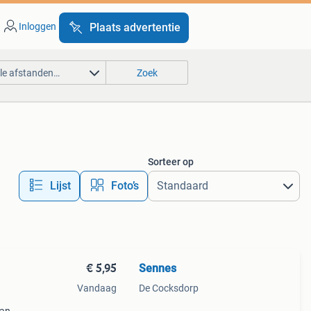
Inloggen
Plaats advertentie
lle afstanden…
Zoek
Sorteer op
Lijst
Foto’s
€ 5,95
Sennes
Vandaag
De Cocksdorp