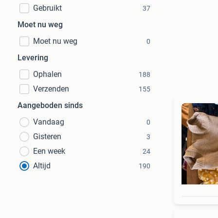
Gebruikt
37
Moet nu weg
Moet nu weg
0
Levering
Ophalen
188
Verzenden
155
Aangeboden sinds
Vandaag
0
Gisteren
3
Een week
24
Altijd
190