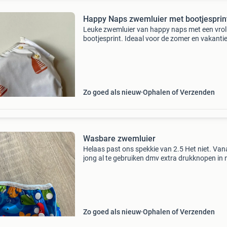
Happy Naps zwemluier met bootjesprin
Leuke zwemluier van happy naps met een vroli
bootjesprint. Ideaal voor de zomer en vakantie
luier is verstelbaar met drukknopen en heeft e
nieuwprijs van 18,95. Draagbaar van 0-3 jaa
Zo goed als nieuw
Ophalen of Verzenden
Wasbare zwemluier
Helaas past ons spekkie van 2.5 Het niet. Van
jong al te gebruiken dmv extra drukknopen in 
staat
Zo goed als nieuw
Ophalen of Verzenden