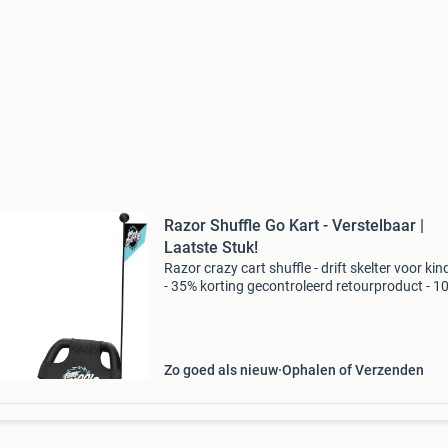
Razor Shuffle Go Kart - Verstelbaar |
Laatste Stuk!
Razor crazy cart shuffle - drift skelter voor ki
- 35% korting gecontroleerd retourproduct - 
functioneel. Geschikt voor kinderen vanaf 4 ja
(tot 68 kg) aangedreven door eigen beweging:
Zo goed als nieuw
Ophalen of Verzenden