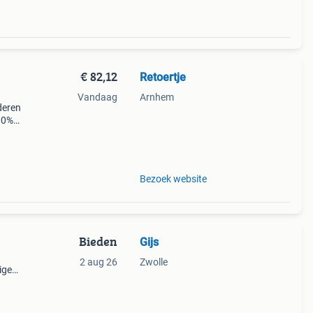
€ 82,12
Retoertje
Vandaag
Arnhem
nderen
100%
ar
 ge
Bezoek website
Bieden
Gijs
2 aug 26
Zwolle
ige
net