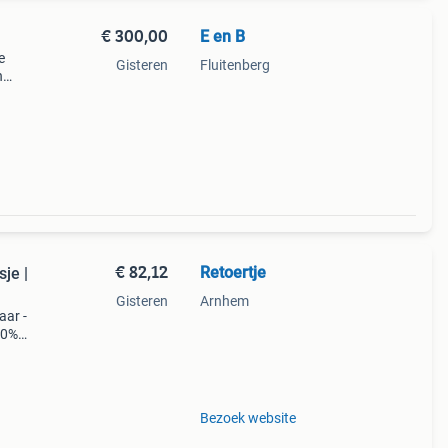
€ 300,00
E en B
e
Gisteren
Fluitenberg
n
€ 82,12
Retoertje
je |
Gisteren
Arnhem
aar -
00%
ar
geen
Bezoek website