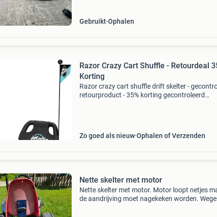
Gebruikt
Ophalen
Razor Crazy Cart Shuffle - Retourdeal 
Korting
Razor crazy cart shuffle drift skelter - gecontr
retourproduct - 35% korting gecontroleerd
retourproduct - 100% functioneel. Leeftijd: 4 j
ouder (max. Gewicht 68 kg) aandrijving: han
Zo goed als nieuw
Ophalen of Verzenden
Nette skelter met motor
Nette skelter met motor. Motor loopt netjes m
de aandrijving moet nagekeken worden. Weg
tijdgebrek komen wij hier niet aan toe. Er kan
hierdoor geen test ritje gemaakt worden. Skelt