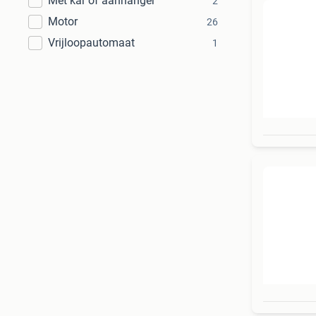
Met kar of aanhanger
2
Motor
26
Vrijloopautomaat
1