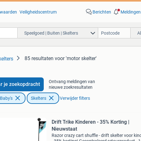
waarden
Veiligheidscentrum
Berichten
Meldingen
Speelgoed | Buiten | Skelters
A
85 resultaten
voor 'motor skelter'
kelters
Ontvang meldingen van
r je zoekopdracht
nieuwe zoekresultaten
 Baby's
Skelters
Verwijder filters
Drift Trike Kinderen - 35% Korting |
Nieuwstaat
Razor crazy cart shuffle - drift skelter voor ki