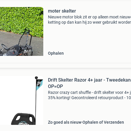
moter skelter
Nieuwe motor blok zit er op alleen moet nieuw
ketting op dan kan hij zo weer gebruikt worde
geen onzin biedingen
Ophalen
Drift Skelter Razor 4+ jaar - Tweedekans
OP=OP
Razor crazy cart shuffle - drift skelter voor 4+ j
35% korting! Gecontroleerd retourproduct - 1
functioneel. Geschikt voor kinderen vanaf 4 ja
(draaggewicht tot 68 kg) kind-aangedreven: 
Zo goed als nieuw
Ophalen of Verzenden