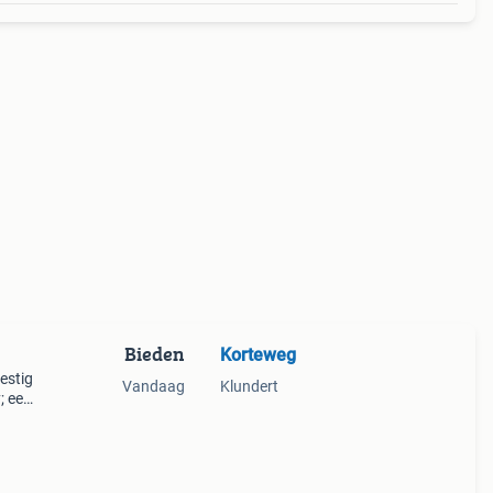
Bieden
Korteweg
estig
Vandaag
Klundert
; een
 een