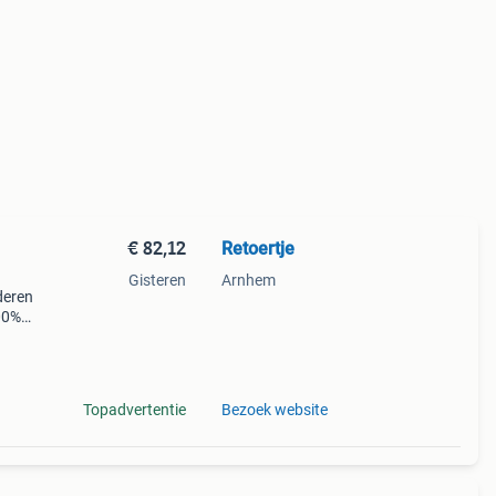
€ 82,12
Retoertje
Gisteren
Arnhem
nderen
100%
ar
 ge
Topadvertentie
Bezoek website