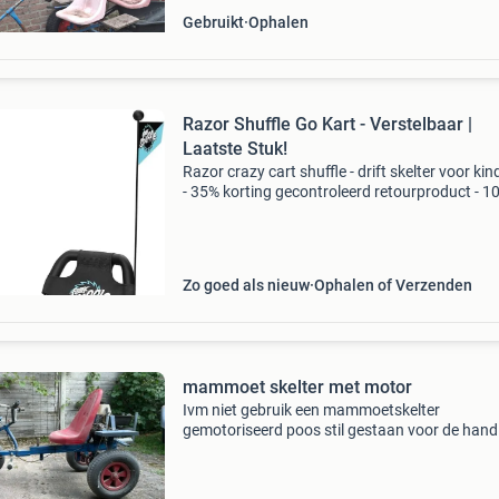
Gebruikt
Ophalen
Razor Shuffle Go Kart - Verstelbaar |
Laatste Stuk!
Razor crazy cart shuffle - drift skelter voor ki
- 35% korting gecontroleerd retourproduct - 
functioneel. Geschikt voor kinderen vanaf 4 ja
(tot 68 kg) aangedreven door eigen beweging:
Zo goed als nieuw
Ophalen of Verzenden
mammoet skelter met motor
Ivm niet gebruik een mammoetskelter
gemotoriseerd poos stil gestaan voor de hand
doe het zelver lopen wegegezet doe eens een 
bod, niet vragen naar minimale p[rijs etc!