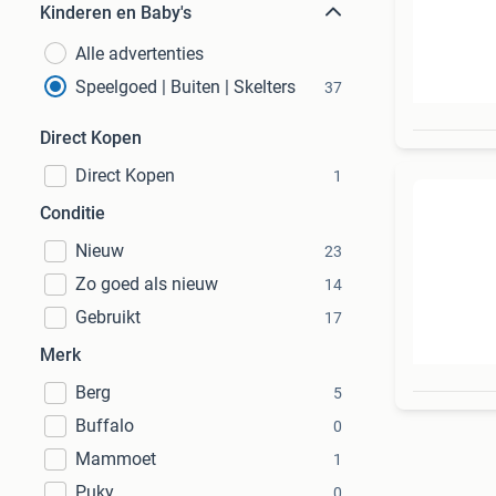
Kinderen en Baby's
Alle advertenties
Speelgoed | Buiten | Skelters
37
Direct Kopen
Direct Kopen
1
Conditie
Nieuw
23
Zo goed als nieuw
14
Gebruikt
17
Merk
Berg
5
Buffalo
0
Mammoet
1
Puky
0