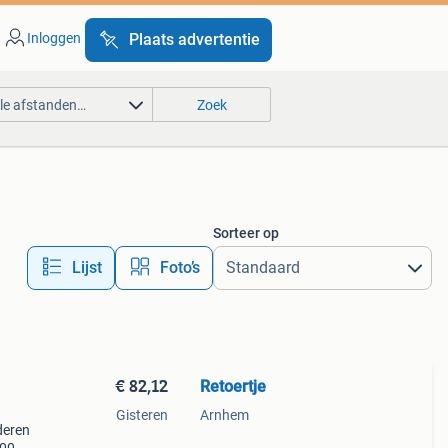
Inloggen
Plaats advertentie
lle afstanden…
Zoek
Sorteer op
Lijst
Foto’s
€ 82,12
Retoertje
Gisteren
Arnhem
nderen