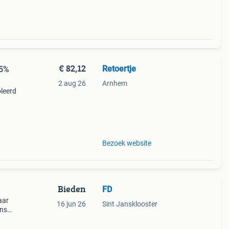
€ 82,12
Retoertje
35%
2 aug 26
Arnhem
oleerd
aar en
dmatig
Bezoek website
Bieden
FD
aar
16 jun 26
Sint Jansklooster
ens
er