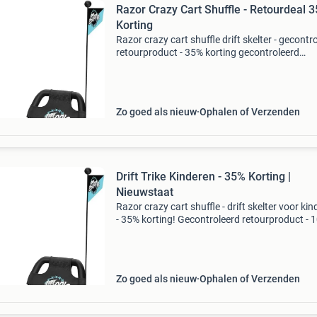
Razor Crazy Cart Shuffle - Retourdeal 
Korting
Razor crazy cart shuffle drift skelter - gecontr
retourproduct - 35% korting gecontroleerd
retourproduct - 100% functioneel. Leeftijd: 4 j
ouder (max. Gewicht 68 kg) aandrijving: han
Zo goed als nieuw
Ophalen of Verzenden
Drift Trike Kinderen - 35% Korting |
Nieuwstaat
Razor crazy cart shuffle - drift skelter voor ki
- 35% korting! Gecontroleerd retourproduct - 
functioneel. Geschikt voor kinderen vanaf 4 ja
(belastbaar tot 68 kg) kinderaangedreven: ge
Zo goed als nieuw
Ophalen of Verzenden