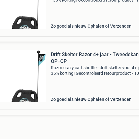
- 35% korting! Gecontroleerd retourproduct - 
functioneel. Geschikt voor kinderen vanaf 4 ja
(belastbaar tot 68 kg) kinderaangedreven: ge
Zo goed als nieuw
Ophalen of Verzenden
Drift Skelter Razor 4+ jaar - Tweedekans
OP=OP
Razor crazy cart shuffle - drift skelter voor 4+ j
35% korting! Gecontroleerd retourproduct - 1
functioneel. Geschikt voor kinderen vanaf 4 ja
(draaggewicht tot 68 kg) kind-aangedreven: 
Zo goed als nieuw
Ophalen of Verzenden