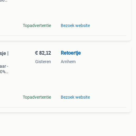
100%
ar
en
Topadvertentie
Bezoek website
€ 82,12
Retoertje
je |
Gisteren
Arnhem
aar -
00%
ar
geen
Topadvertentie
Bezoek website