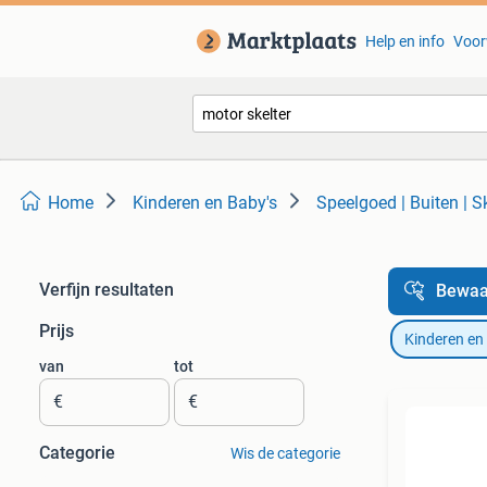
Help en info
Voor
Home
Kinderen en Baby's
Speelgoed | Buiten | S
Verfijn resultaten
Bewaa
Prijs
Kinderen en
van
tot
€
€
Categorie
Wis de categorie