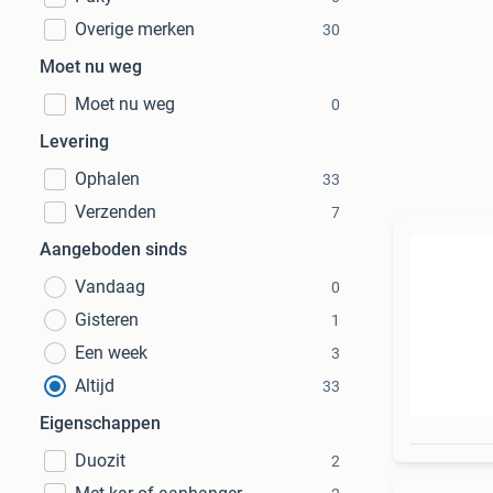
Overige merken
30
Moet nu weg
Moet nu weg
0
Levering
Ophalen
33
Verzenden
7
Aangeboden sinds
Vandaag
0
Gisteren
1
Een week
3
Altijd
33
Eigenschappen
Duozit
2