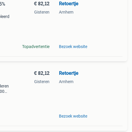
€ 82,12
Retoertje
35%
Gisteren
Arnhem
oleerd
aar en
dmatig
Topadvertentie
Bezoek website
€ 82,12
Retoertje
Gisteren
Arnhem
nderen
100%
ar
en
Bezoek website