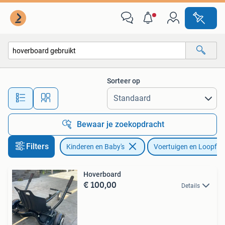
Speelgoed | Buiten | Voertuigen en Loopfietsen
Sorteer op
Alle afstanden…
Bewaar je zoekopdracht
Filters
Kinderen en Baby's
Voertuigen en Loopfie
Hoverboard
€ 100,00
Details