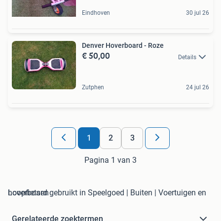
Eindhoven
30 jul 26
Denver Hoverboard - Roze
€ 50,00
Details
Zutphen
24 jul 26
1
2
3
Pagina 1 van 3
hoverboard gebruikt in Speelgoed | Buiten | Voertuigen en Loopfietsen
Gerelateerde zoektermen