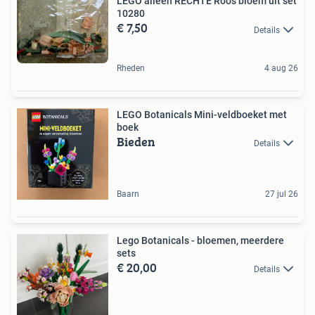
LEGO alleen RECHTE Roos bloem uit set
10280
€ 7,50
Details
Rheden
4 aug 26
LEGO Botanicals Mini-veldboeket met
boek
Bieden
Details
Baarn
27 jul 26
Lego Botanicals - bloemen, meerdere
sets
€ 20,00
Details