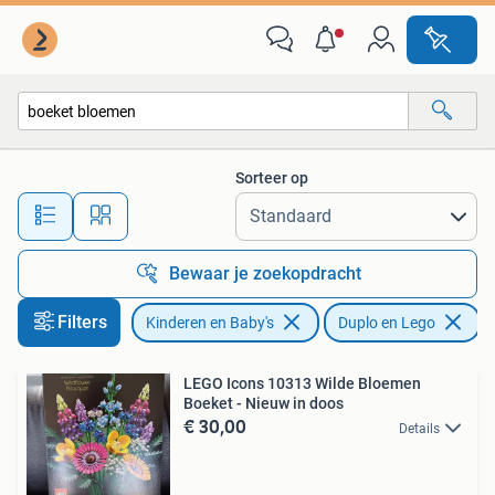
Speelgoed | Duplo en Lego
Sorteer op
Alle afstanden…
Bewaar je zoekopdracht
Filters
Kinderen en Baby's
Duplo en Lego
V
LEGO Icons 10313 Wilde Bloemen
Boeket - Nieuw in doos
€ 30,00
Details