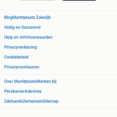
Blog
Marktplaats Zakelijk
Veilig en Succesvol
Help en Info
Voorwaarden
Privacyverklaring
Cookiebeleid
Privacyvoorkeuren
Over Marktplaats
Werken bij
Perskamer
Adevinta
2dehands
2ememain
Sitemap