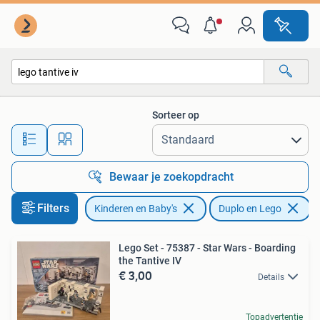
Speelgoed | Duplo en Lego
Sorteer op
Alle afstanden…
Bewaar je zoekopdracht
Filters
Kinderen en Baby's
Duplo en Lego
V
Lego Set - 75387 - Star Wars - Boarding
the Tantive IV
€ 3,00
Details
Topadvertentie