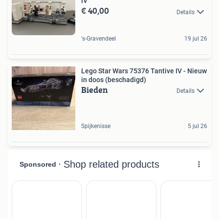
IV
€ 40,00
Details
's-Gravendeel
19 jul 26
Lego Star Wars 75376 Tantive IV - Nieuw
in doos (beschadigd)
Bieden
Details
Spijkenisse
5 jul 26