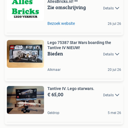
AllesBricks.nl! **
Zie omschrijving
Details
Bezoek website
26 jul 26
Lego 75387 Star Wars boarding the
Tantive IV NIEUW!
Bieden
Details
Alkmaar
20 jul 26
Tantive IV. Lego starwars.
€ 65,00
Details
Geldrop
5 mei 26