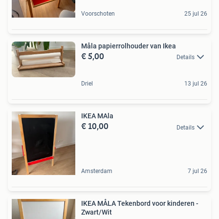
Voorschoten
25 jul 26
Måla papierrolhouder van Ikea
€ 5,00
Details
Driel
13 jul 26
IKEA MAla
€ 10,00
Details
Amsterdam
7 jul 26
IKEA MÅLA Tekenbord voor kinderen -
Zwart/Wit