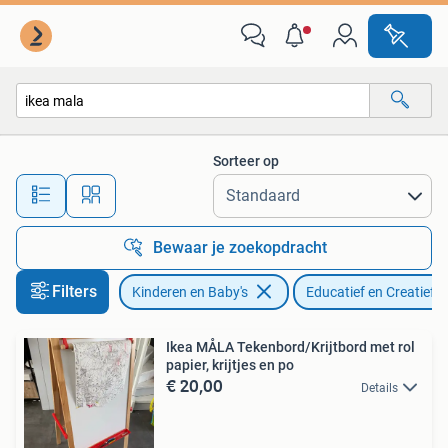
Speelgoed | Educatief en Creatief
Sorteer op
Alle afstanden…
Bewaar je zoekopdracht
Filters
Kinderen en Baby's
Educatief en Creatief
Ikea MÅLA Tekenbord/Krijtbord met rol
papier, krijtjes en po
€ 20,00
Details