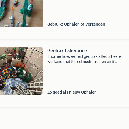
elektrisch aangedreven en de set is in gebruikt
Gebruikt
Ophalen of Verzenden
Geotrax fisherprice
Enorme hoeveelheid geotrax alles is heel en
werkend met 5 electrischt treinen en 5
afstandsbedieningen kenner kent de waarde, 
aanneemlijk bod mag het worden opgehaald 
er rekening mee op foto
Zo goed als nieuw
Ophalen