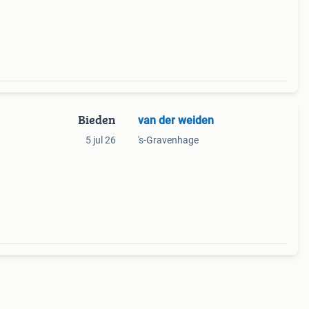
e, m
Bieden
van der weiden
5 jul 26
's-Gravenhage
voor
houd