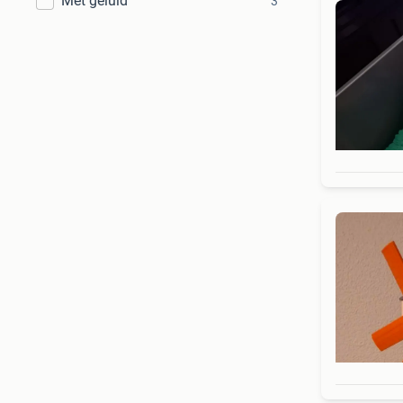
Met geluid
3