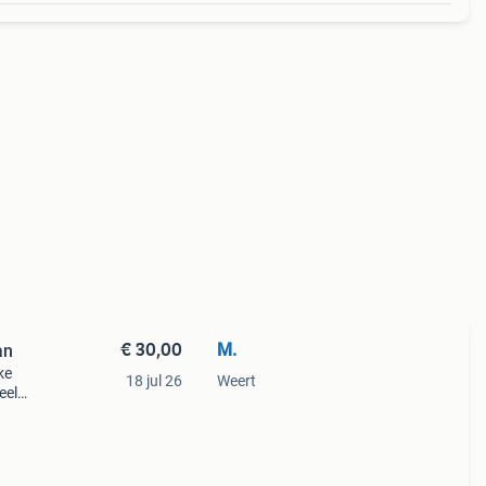
€ 30,00
M.
an
ke
18 jul 26
Weert
eel