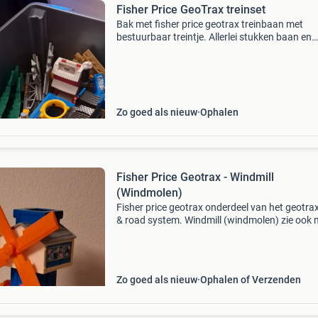
Fisher Price GeoTrax treinset
Bak met fisher price geotrax treinbaan met
bestuurbaar treintje. Allerlei stukken baan en
accessoires voor uren speelplezier!
Zo goed als nieuw
Ophalen
Fisher Price Geotrax - Windmill
(Windmolen)
Fisher price geotrax onderdeel van het geotrax 
& road system. Windmill (windmolen) zie ook 
andere advertenties!
Zo goed als nieuw
Ophalen of Verzenden