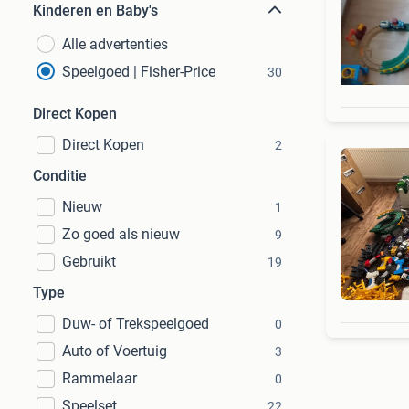
Kinderen en Baby's
Alle advertenties
Speelgoed | Fisher-Price
30
Direct Kopen
Direct Kopen
2
Conditie
Nieuw
1
Zo goed als nieuw
9
Gebruikt
19
Type
Duw- of Trekspeelgoed
0
Auto of Voertuig
3
Rammelaar
0
Speelset
22