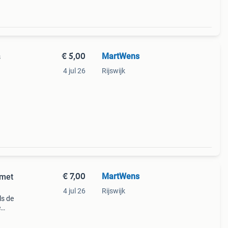
€ 5,00
MartWens
s
4 jul 26
Rijswijk
€ 7,00
MartWens
 met
4 jul 26
Rijswijk
ls de
e