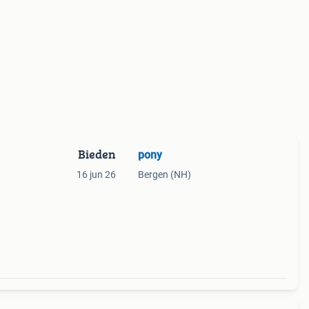
Bieden
pony
16 jun 26
Bergen (NH)