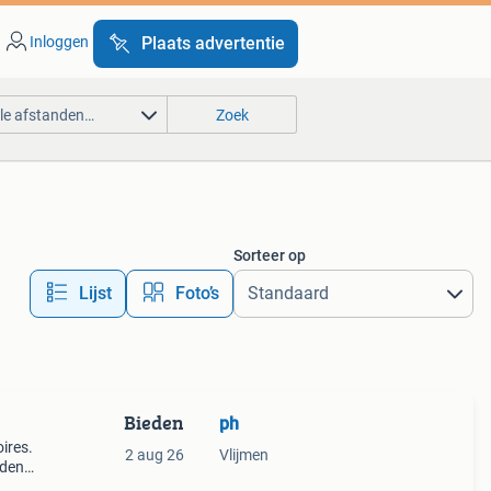
Inloggen
Plaats advertentie
lle afstanden…
Zoek
Sorteer op
Lijst
Foto’s
Bieden
ph
ires.
2 aug 26
Vlijmen
iden