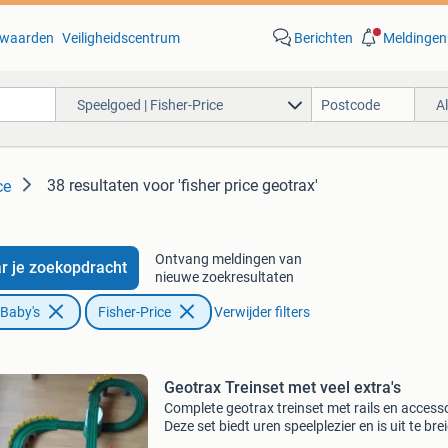
waarden
Veiligheidscentrum
Berichten
Meldingen
Speelgoed | Fisher-Price
A
38 resultaten
voor 'fisher price geotrax'
ce
Ontvang meldingen van
r je zoekopdracht
nieuwe zoekresultaten
 Baby's
Fisher-Price
Verwijder filters
Geotrax Treinset met veel extra's
Complete geotrax treinset met rails en accesso
Deze set biedt uren speelplezier en is uit te bre
met andere geotrax onderdelen. De trein is