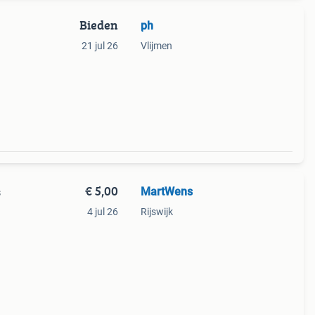
Bieden
ph
21 jul 26
Vlijmen
€ 5,00
MartWens
s
4 jul 26
Rijswijk