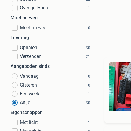
Overige typen
1
Moet nu weg
Moet nu weg
0
Levering
Ophalen
30
Verzenden
21
Aangeboden sinds
Vandaag
0
Gisteren
0
Een week
1
Altijd
30
Eigenschappen
Met licht
1