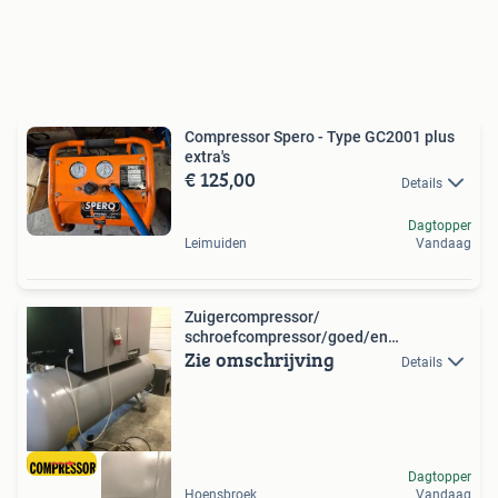
Compressor Spero - Type GC2001 plus
extra's
€ 125,00
Details
Dagtopper
Leimuiden
Vandaag
Zuigercompressor/
schroefcompressor/goed/en
Zie omschrijving
goedkoop/factuur
Details
Dagtopper
Hoensbroek
Vandaag