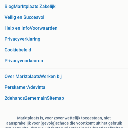
Blog
Marktplaats Zakelijk
Veilig en Succesvol
Help en Info
Voorwaarden
Privacyverklaring
Cookiebeleid
Privacyvoorkeuren
Over Marktplaats
Werken bij
Perskamer
Adevinta
2dehands
2ememain
Sitemap
Marktplaats is, voor zover wettelijk toegestaan, niet
aansprakelijk voor (gevolg)schade die voortkomt uit het gebruik