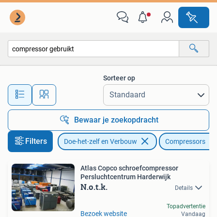
Compressors
Sorteer op
Alle afstanden…
Bewaar je zoekopdracht
Filters
Doe-het-zelf en Verbouw
Compressors
Atlas Copco schroefcompressor
Persluchtcentrum Harderwijk
N.o.t.k.
Details
Topadvertentie
Bezoek website
Vandaag