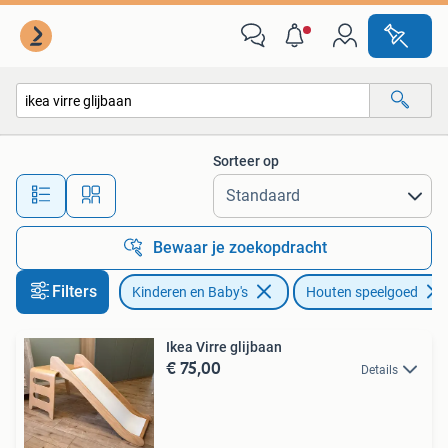
Speelgoed | Houten speelgoed
Sorteer op
Alle afstanden…
Bewaar je zoekopdracht
Filters
Kinderen en Baby's
Houten speelgoed
Ikea Virre glijbaan
€ 75,00
Details