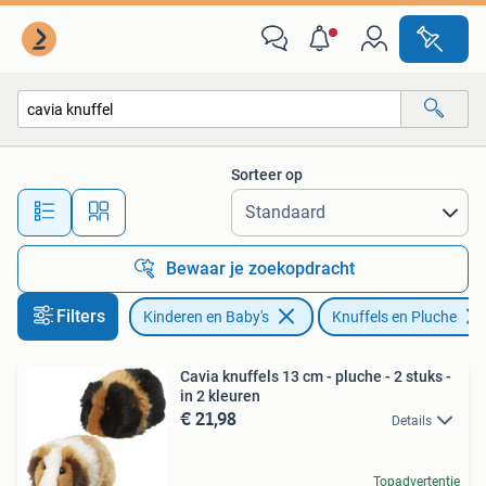
Speelgoed | Knuffels en Pluche
Sorteer op
Alle afstanden…
Bewaar je zoekopdracht
Filters
Kinderen en Baby's
Knuffels en Pluche
Cavia knuffels 13 cm - pluche - 2 stuks -
in 2 kleuren
€ 21,98
Details
Topadvertentie