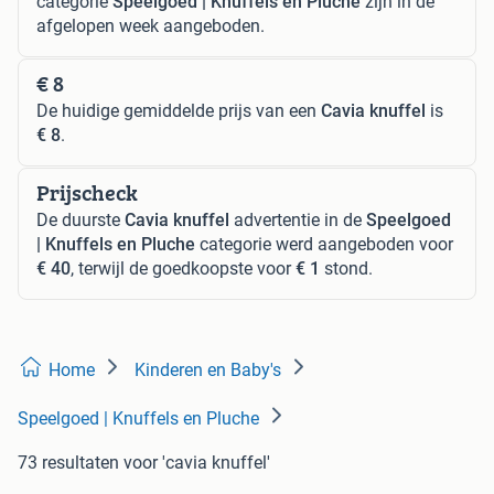
categorie
Speelgoed | Knuffels en Pluche
zijn in de
afgelopen week aangeboden.
€ 8
De huidige gemiddelde prijs van een
Cavia knuffel
is
€ 8
.
Prijscheck
De duurste
Cavia knuffel
advertentie in de
Speelgoed
| Knuffels en Pluche
categorie werd aangeboden voor
€ 40
, terwijl de goedkoopste voor
€ 1
stond.
Home
Kinderen en Baby's
Speelgoed | Knuffels en Pluche
73 resultaten
voor 'cavia knuffel'