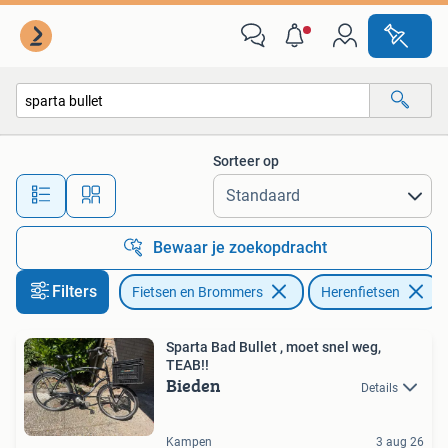
Fietsen | Heren | Herenfietsen
Sorteer op
Alle afstanden…
Bewaar je zoekopdracht
Filters
Fietsen en Brommers
Herenfietsen
Sparta Bad Bullet , moet snel weg,
TEAB!!
Bieden
Details
Kampen
3 aug 26