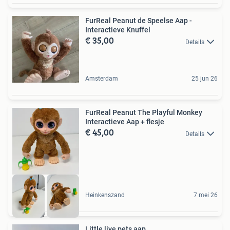
FurReal Peanut de Speelse Aap -
Interactieve Knuffel
€ 35,00
Details
Amsterdam
25 jun 26
FurReal Peanut The Playful Monkey
Interactieve Aap + flesje
€ 45,00
Details
Heinkenszand
7 mei 26
Little live pets aap