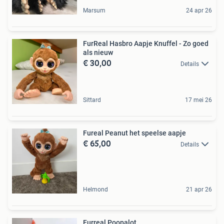
Marsum
24 apr 26
FurReal Hasbro Aapje Knuffel - Zo goed
als nieuw
€ 30,00
Details
Sittard
17 mei 26
Fureal Peanut het speelse aapje
€ 65,00
Details
Helmond
21 apr 26
Furreal Poopalot