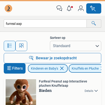
Speelgoed | Knuffels en Pluche
Sorteer op
Alle afstanden…
Bewaar je zoekopdracht
Filters
Kinderen en Baby's
Knuffels en Pluche
FurReal Peanut aap Interactieve
pluchen Knuffelaap
Bieden
Details