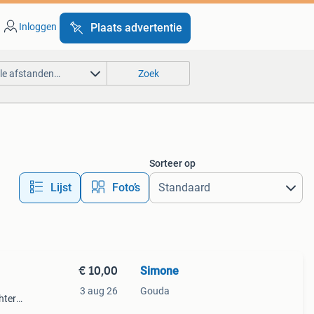
Inloggen
Plaats advertentie
lle afstanden…
Zoek
Sorteer op
Lijst
Foto’s
€ 10,00
Simone
3 aug 26
Gouda
hter