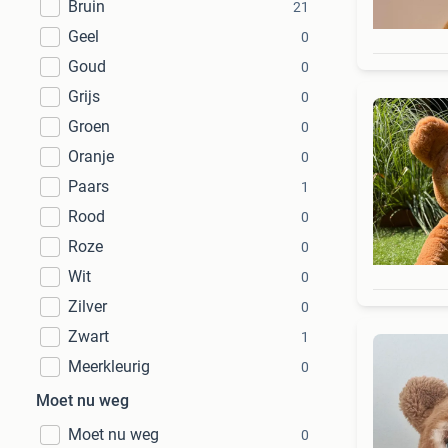
Bruin
21
Geel
0
Goud
0
Grijs
0
Groen
0
Oranje
0
Paars
1
Rood
0
Roze
0
Wit
0
Zilver
0
Zwart
1
Meerkleurig
0
Moet nu weg
Moet nu weg
0