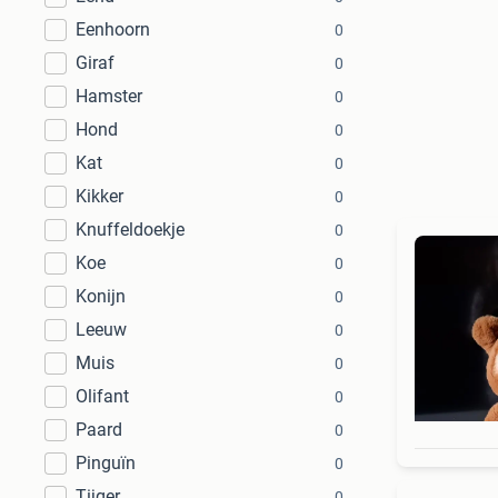
Eenhoorn
0
Giraf
0
Hamster
0
Hond
0
Kat
0
Kikker
0
Knuffeldoekje
0
Koe
0
Konijn
0
Leeuw
0
Muis
0
Olifant
0
Paard
0
Pinguïn
0
Tijger
0