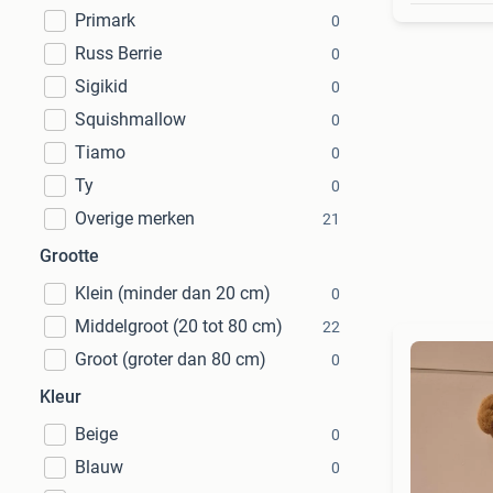
Primark
0
Russ Berrie
0
Sigikid
0
Squishmallow
0
Tiamo
0
Ty
0
Overige merken
21
Grootte
Klein (minder dan 20 cm)
0
Middelgroot (20 tot 80 cm)
22
Groot (groter dan 80 cm)
0
Kleur
Beige
0
Blauw
0