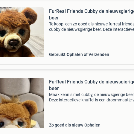
FurReal Friends Cubby de nieuwsgierig
beer
Te koop: een zo goed als nieuwe furreal friend
cubby de nieuwsgierige beer. Deze interactiev
knuffelbeer reageert op aanraking en geluid m
meer dan 100 geluids- en bewegingscombinat
Hij kan ki
Gebruikt
Ophalen of Verzenden
FurReal Friends Cubby de nieuwsgierig
beer
Maak kennis met cubby, de nieuwsgierige beer
Deze interactieve knuffel is een droommaatje 
kinderen vanaf 4 jaar. Cubby is een knuffelbeer
reageert op aanraking en geluid met meer da
gel
Zo goed als nieuw
Ophalen