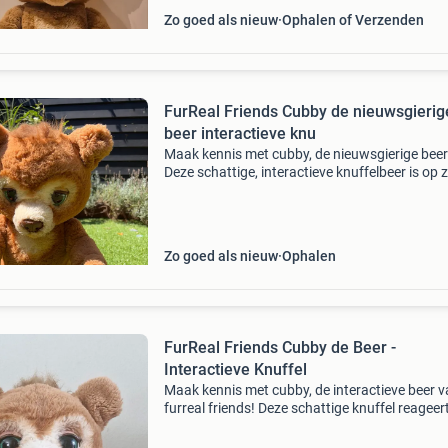
Zo goed als nieuw
Ophalen of Verzenden
FurReal Friends Cubby de nieuwsgierig
beer interactieve knu
Maak kennis met cubby, de nieuwsgierige beer
Deze schattige, interactieve knuffelbeer is op 
naar een liefdevol thuis. Cubby reageert op
aanraking en geluid met meer dan 100 geluids
bewegings
Zo goed als nieuw
Ophalen
FurReal Friends Cubby de Beer -
Interactieve Knuffel
Maak kennis met cubby, de interactieve beer 
furreal friends! Deze schattige knuffel reageer
aanraking en geluid met meer dan 100 geluids
bewegingscombinaties. Hij kan zijn hoofd