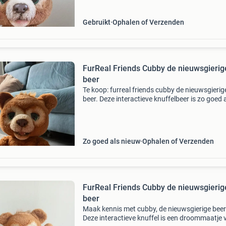
bewegen, g
Gebruikt
Ophalen of Verzenden
FurReal Friends Cubby de nieuwsgierig
beer
Te koop: furreal friends cubby de nieuwsgierig
beer. Deze interactieve knuffelbeer is zo goed 
nieuw en werkt perfect. Cubby reageert op
aanraking en geluid met meer dan 100 geluids
bewegingsc
Zo goed als nieuw
Ophalen of Verzenden
FurReal Friends Cubby de nieuwsgierig
beer
Maak kennis met cubby, de nieuwsgierige beer
Deze interactieve knuffel is een droommaatje 