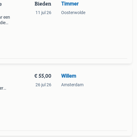
Bieden
Timmer
e
11 jul 26
Oosterwolde
ar een
 die
oofd
€ 55,00
Willem
26 jul 26
Amsterdam
er
j
felen,