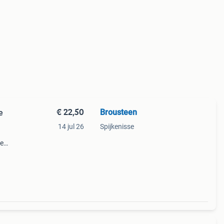
€ 22,50
Brousteen
e
14 jul 26
Spijkenisse
re
Hij