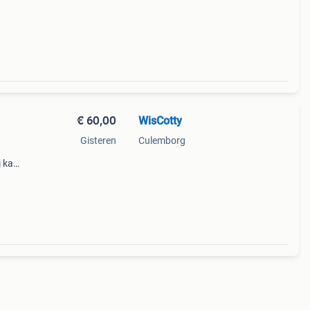
€ 60,00
WisCotty
Gisteren
Culemborg
j kan
ies
bby