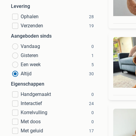
Levering
Ophalen
28
Verzenden
19
Aangeboden sinds
Vandaag
0
Gisteren
1
Een week
5
Altijd
30
Eigenschappen
Handgemaakt
0
Interactief
24
Korrelvulling
0
Met doos
0
Met geluid
17