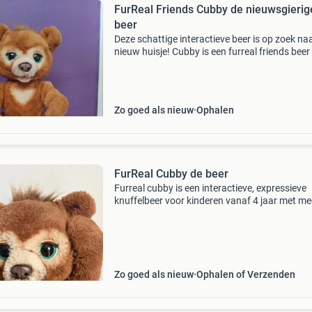
FurReal Friends Cubby de nieuwsgierig
beer
Deze schattige interactieve beer is op zoek na
nieuw huisje! Cubby is een furreal friends beer
reageert op aanraking en geluid. Hij kan zijn h
bewegen, geluidjes maken en zijn ogen knipp
Zo goed als nieuw
Ophalen
FurReal Cubby de beer
Furreal cubby is een interactieve, expressieve
knuffelbeer voor kinderen vanaf 4 jaar met me
dan 100 geluids- en bewegingscombinaties. Hi
reageert op je door terug te brabbelen, te knuf
kieke
Zo goed als nieuw
Ophalen of Verzenden