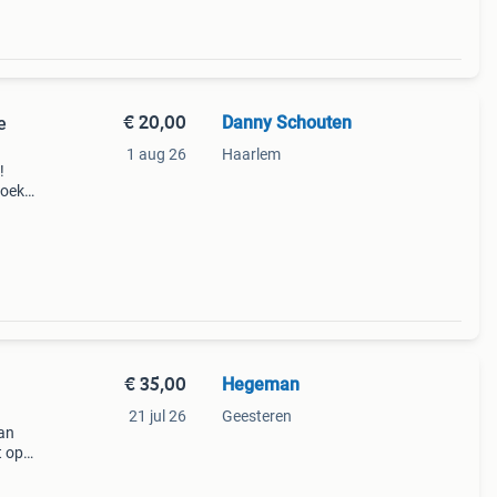
€ 20,00
Danny Schouten
e
1 aug 26
Haarlem
!
zoek
- en
€ 35,00
Hegeman
21 jul 26
Geesteren
van
t op
- en