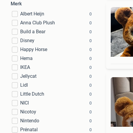
Merk
Albert Heijn
0
Anna Club Plush
0
Build a Bear
0
Disney
0
Happy Horse
0
Hema
0
IKEA
0
Jellycat
0
Lidl
0
Little Dutch
0
NICI
0
Nicotoy
0
Nintendo
0
Prénatal
0