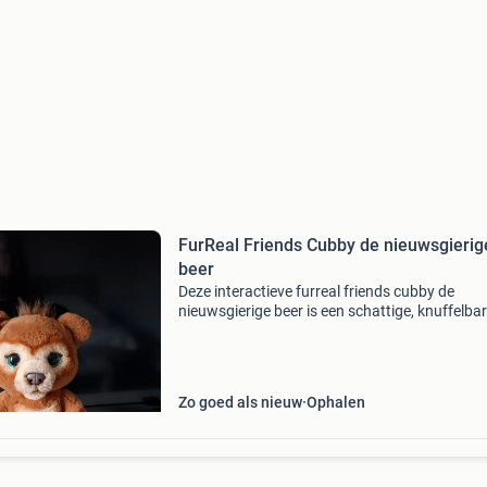
FurReal Friends Cubby de nieuwsgierig
beer
Deze interactieve furreal friends cubby de
nieuwsgierige beer is een schattige, knuffelba
metgezel die reageert op aanraking en geluid. 
kan meer dan 100 geluids- en
bewegingscombinaties maken, w
Zo goed als nieuw
Ophalen