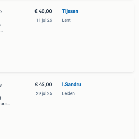
€ 40,00
Tijssen
e
11 jul 26
Lent
s
e
et
ies.
€ 45,00
I.Sandru
e
29 jul 26
Leiden
!
voor
 die
n 100