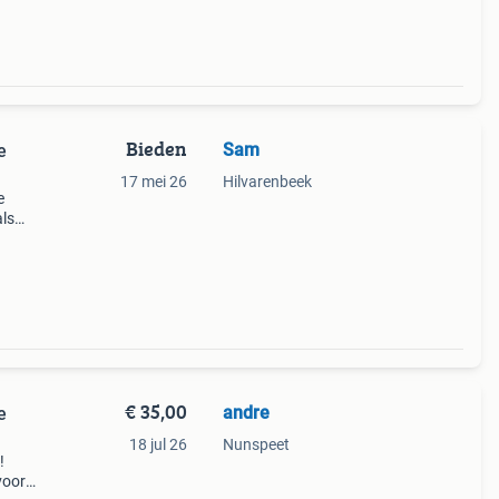
Bieden
Sam
e
17 mei 26
Hilvarenbeek
e
als
- en
€ 35,00
andre
e
18 jul 26
Nunspeet
!
voor