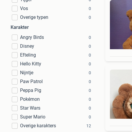
Vos
0
Overige typen
0
Karakter
Angry Birds
0
Disney
0
Efteling
0
Hello Kitty
0
Nijntje
0
Paw Patrol
0
Peppa Pig
0
Pokémon
0
Star Wars
0
Super Mario
0
Overige karakters
12