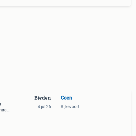
Bieden
Coen
!
4 jul 26
Rijkevoort
 naar
ing en