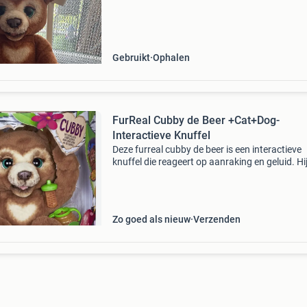
Gebruikt
Ophalen
FurReal Cubby de Beer +Cat+Dog-
Interactieve Knuffel
Deze furreal cubby de beer is een interactieve
knuffel die reageert op aanraking en geluid. Hi
meer dan 100 geluids- en bewegingscombinat
maken, waaronder lachen, brullen en eten. Cu
wordt
Zo goed als nieuw
Verzenden