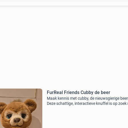
FurReal Friends Cubby de beer
Maak kennis met cubby, de nieuwsgierige beer
Deze schattige, interactieve knuffel is op zoek
een liefdevol thuis. Cubby reageert op aanrak
geluid met meer dan 100 geluids- en
bewegingscomb