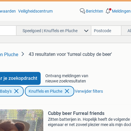
waarden
Veiligheidscentrum
Berichten
Meldingen
Speelgoed | Knuffels en Pluche
A
43 resultaten
voor 'furreal cubby de beer'
en Pluche
Ontvang meldingen van
r je zoekopdracht
nieuwe zoekresultaten
 Baby's
Knuffels en Pluche
Verwijder filters
Cubby beer Furreal friends
Zitten batterijen in. Hopelijk heeft de volgende
eigenaar er net zoveel plezier mee als mijn doc
heeft gehad.