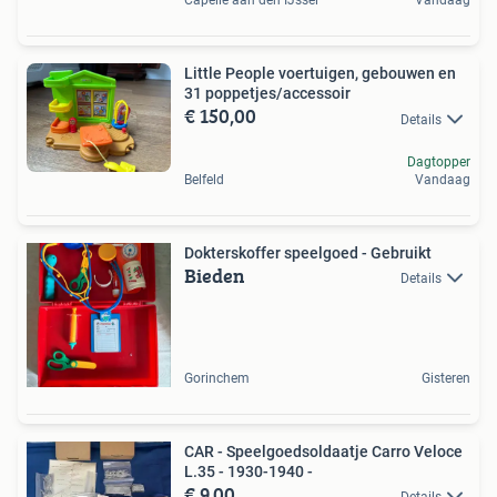
Capelle aan den IJssel
Vandaag
Little People voertuigen, gebouwen en
31 poppetjes/accessoir
€ 150,00
Details
Dagtopper
Belfeld
Vandaag
Dokterskoffer speelgoed - Gebruikt
Bieden
Details
Gorinchem
Gisteren
CAR - Speelgoedsoldaatje Carro Veloce
L.35 - 1930-1940 -
€ 9,00
Details