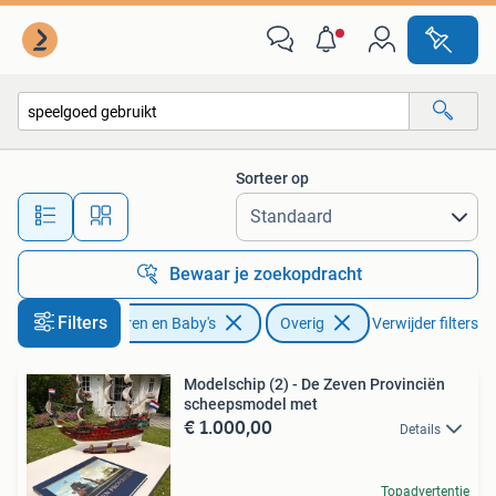
Speelgoed | Overig
Sorteer op
Alle afstanden…
Bewaar je zoekopdracht
Filters
Kinderen en Baby's
Overig
Verwijder filters
Modelschip (2) - De Zeven Provinciën
scheepsmodel met
€ 1.000,00
Details
Topadvertentie