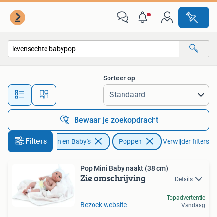
Speelgoed | Poppen
Sorteer op
Alle afstanden…
Bewaar je zoekopdracht
Filters
Kinderen en Baby's
Poppen
Verwijder filters
Pop Mini Baby naakt (38 cm)
Zie omschrijving
Details
Topadvertentie
Bezoek website
Vandaag