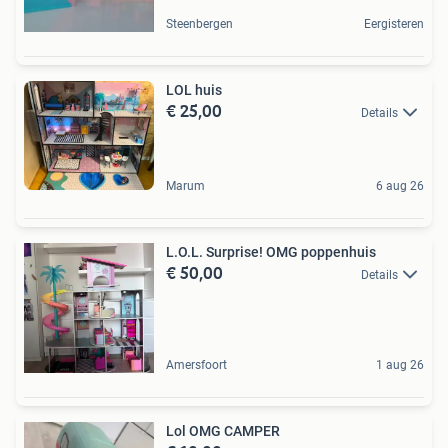
Steenbergen
Eergisteren
LOL huis
€ 25,00
Details
Marum
6 aug 26
L.O.L. Surprise! OMG poppenhuis
€ 50,00
Details
Amersfoort
1 aug 26
Lol OMG CAMPER