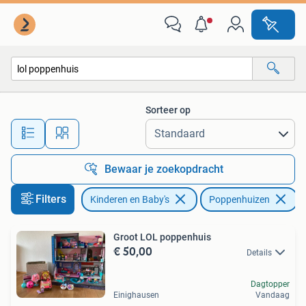
Speelgoed | Poppenhuizen
Sorteer op
Alle afstanden…
Bewaar je zoekopdracht
Filters
Kinderen en Baby's
Poppenhuizen
V
Groot LOL poppenhuis
€ 50,00
Details
Dagtopper
Einighausen
Vandaag