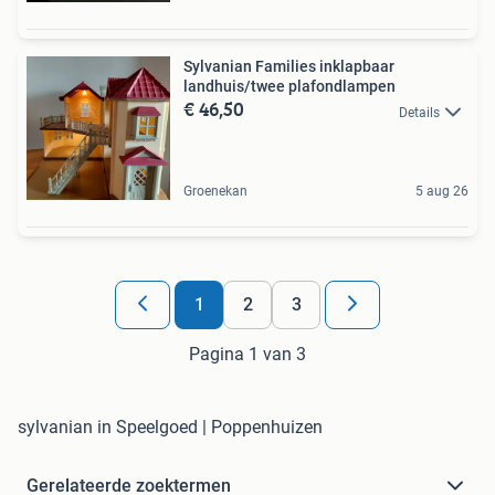
Sylvanian Families inklapbaar
landhuis/twee plafondlampen
€ 46,50
Details
Groenekan
5 aug 26
1
2
3
Pagina 1 van 3
sylvanian in Speelgoed | Poppenhuizen
Gerelateerde zoektermen