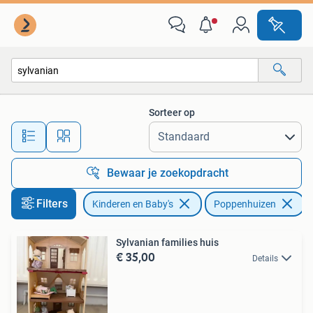
Speelgoed | Poppenhuizen
Sorteer op
Alle afstanden…
Bewaar je zoekopdracht
Filters
Kinderen en Baby's
Poppenhuizen
V
Sylvanian families huis
€ 35,00
Details