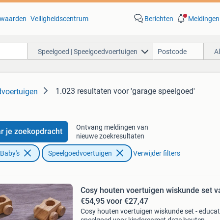
waarden
Veiligheidscentrum
Berichten
Meldingen
Speelgoed | Speelgoedvoertuigen
A
1.023 resultaten
voor 'garage speelgoed'
dvoertuigen
Ontvang meldingen van
r je zoekopdracht
nieuwe zoekresultaten
 Baby's
Speelgoedvoertuigen
Verwijder filters
Cosy houten voertuigen wiskunde set v
€54,95 voor €27,47
Cosy houten voertuigen wiskunde set - educat