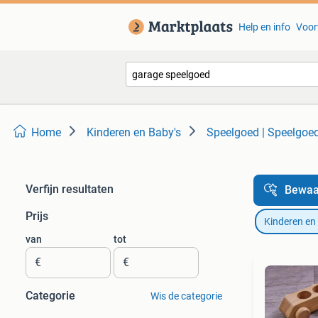
Help en info
Voor
Home
Kinderen en Baby's
Speelgoed | Speelgoe
Verfijn resultaten
Bewaa
Prijs
Kinderen en
van
tot
€
€
Categorie
Wis de categorie