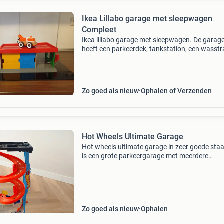
Ikea Lillabo garage met sleepwagen
Compleet
Ikea lillabo garage met sleepwagen. De garag
heeft een parkeerdek, tankstation, een wasstr
en een werkplaats. In nieuwstaat. Verzenden
probleem, kosten en risico voor jezelf.
Zo goed als nieuw
Ophalen of Verzenden
Hot Wheels Ultimate Garage
Hot wheels ultimate garage in zeer goede staat
is een grote parkeergarage met meerdere
verdiepingen en een spiraalvormige baan voor
urenlang speelplezier. Perfect voor elke hot wh
liefhebber.
Zo goed als nieuw
Ophalen