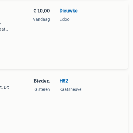
€ 10,00
Dieuwke
Vandaag
Exloo
e
aat
 geen
Bieden
H82
. Dit
Gisteren
Kaatsheuvel
eels-