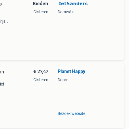
Bieden
︎ 𝗜𝗲𝘁𝗦𝗮𝗻𝗱𝗲𝗿𝘀 ︎
s
Gisteren
Damwâld
ijs
ie.
€ 27,47
Planet Happy
an
Gisteren
Doorn
ief
 een
Bezoek website