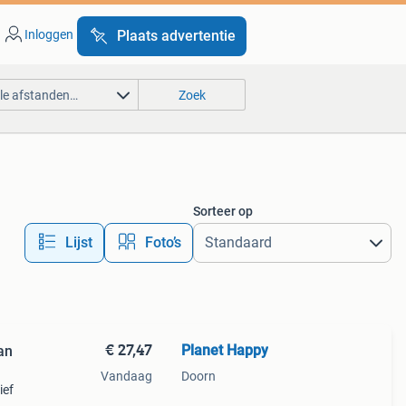
Inloggen
Plaats advertentie
lle afstanden…
Zoek
Sorteer op
Lijst
Foto’s
€ 27,47
Planet Happy
an
Vandaag
Doorn
ief