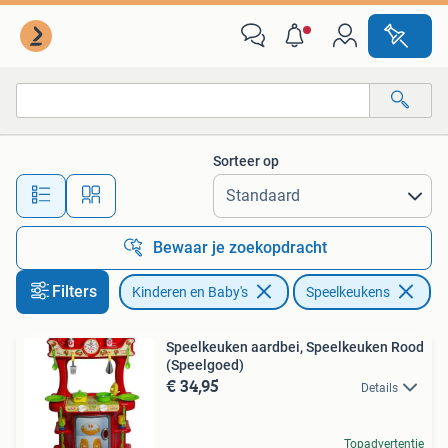
Speelgoed | Speelkeukens
Sorteer op
Alle afstanden…
Bewaar je zoekopdracht
Filters
Kinderen en Baby's
Speelkeukens
Ve
Speelkeuken aardbei, Speelkeuken Rood
(Speelgoed)
€ 34,95
Details
Topadvertentie