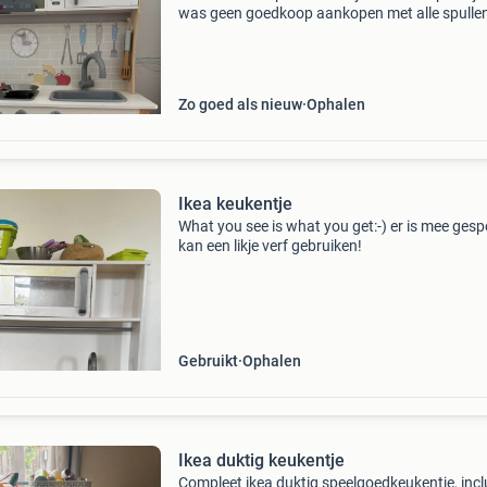
was geen goedkoop aankopen met alle spulle
erbij. M’n dochtertje heeft er erg veel speelplez
mee gehad! Wie kan ik blij maken met deze leu
Zo goed als nieuw
Ophalen
Ikea keukentje
What you see is what you get:-) er is mee gesp
kan een likje verf gebruiken!
Gebruikt
Ophalen
Ikea duktig keukentje
Compleet ikea duktig speelgoedkeukentje, incl