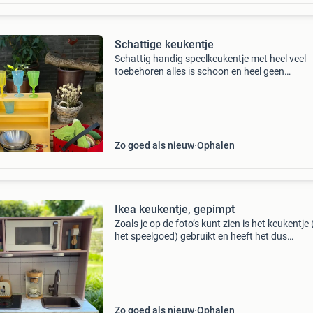
Schattige keukentje
Schattig handig speelkeukentje met heel veel
toebehoren alles is schoon en heel geen
beschadigingen
Zo goed als nieuw
Ophalen
Ikea keukentje, gepimpt
Zoals je op de foto’s kunt zien is het keukentje 
het speelgoed) gebruikt en heeft het dus
gebruikerssporen. Echter nog goed voor uren 
speelplezier! Inclusief(meegespoten) verhoger
voor de po
Zo goed als nieuw
Ophalen