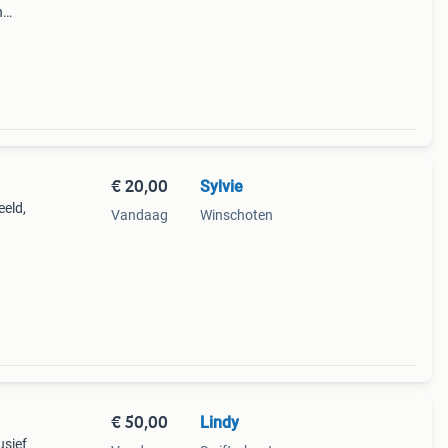
n
ier
ke a
€ 20,00
Sylvie
eeld,
Vandaag
Winschoten
€ 50,00
Lindy
usief