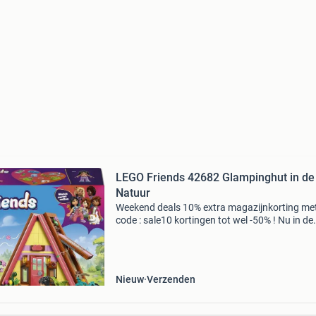
LEGO Friends 42682 Glampinghut in de
Natuur
Weekend deals 10% extra magazijnkorting me
code : sale10 kortingen tot wel -50% ! Nu in de
aanbieding van € 39,99 voor € 21,95! Kindere
kunnen op het ultieme kampeeravontuur gaa
de le
Nieuw
Verzenden