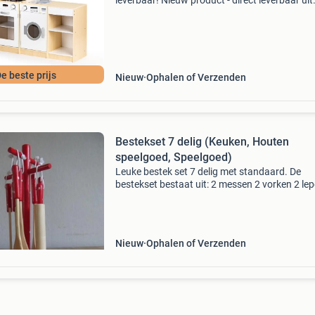
leverbaar! Nieuw product - direct leverbaar uit
voorraad. Educatief speelgoed voor kinderen 
3 jaar realistische kookervaring met licht- en
geluidseff
e beste prijs
Nieuw
Ophalen of Verzenden
Bestekset 7 delig (Keuken, Houten
speelgoed, Speelgoed)
Leuke bestek set 7 delig met standaard. De
bestekset bestaat uit: 2 messen 2 vorken 2 lep
deegroller afmetingen bestek: circa 14x 2cm (l
afmetingen standaard: hoogte: 23cm ø 8cm m
charl
Nieuw
Ophalen of Verzenden