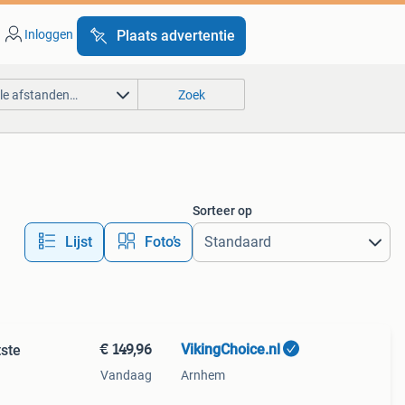
Inloggen
Plaats advertentie
lle afstanden…
Zoek
Sorteer op
Lijst
Foto’s
€ 149,96
VikingChoice.nl
tste
Vandaag
Arnhem