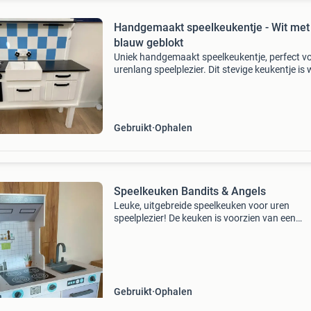
Handgemaakt speelkeukentje - Wit met
blauw geblokt
Uniek handgemaakt speelkeukentje, perfect v
urenlang speelplezier. Dit stevige keukentje is 
geverfd met een charmante blauw-wit geblokt
achterwand. Het is voorzien van een kookplaa
vier p
Gebruikt
Ophalen
Speelkeuken Bandits & Angels
Leuke, uitgebreide speelkeuken voor uren
speelplezier! De keuken is voorzien van een
wasmachine, oven, koelkast en kookplaat. He
luikje van de wasmachine zit los, maar een ha
mama of papa kan di
Gebruikt
Ophalen