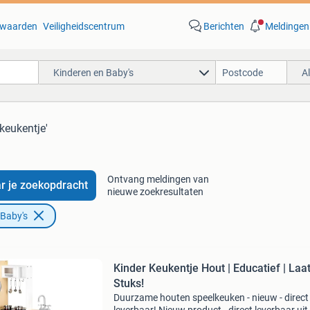
waarden
Veiligheidscentrum
Berichten
Meldingen
Kinderen en Baby's
A
'keukentje'
Ontvang meldingen van
r je zoekopdracht
nieuwe zoekresultaten
 Baby's
Kinder Keukentje Hout | Educatief | Laa
Stuks!
Duurzame houten speelkeuken - nieuw - direct