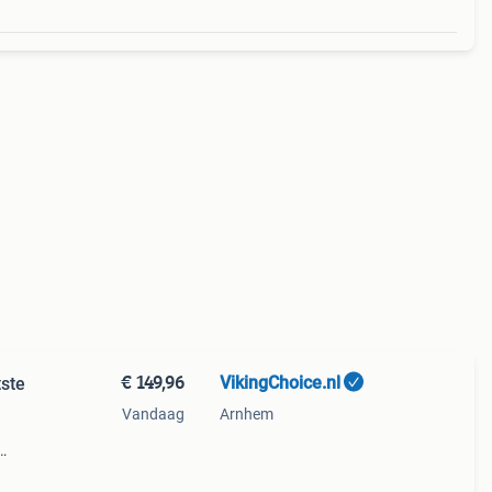
€ 149,96
VikingChoice.nl
tste
Vandaag
Arnhem
vanaf