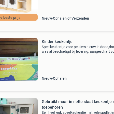
geluidseff
e beste prijs
Nieuw
Ophalen of Verzenden
Kinder keukentje
Speelkeukentje voor peuters,nieuw in doos,do
was al beschadigd bij levering, aangeschaft v
een verjaardag,helaas hadden ze al een soort g
keukentje,kon niet meer retour,nieuwprijs
34.90,Voor
Nieuw
Ophalen
Gebruikt maar in nette staat keukentje
toebehoren
Een heel leuk speelkeukentje met vele spulletje