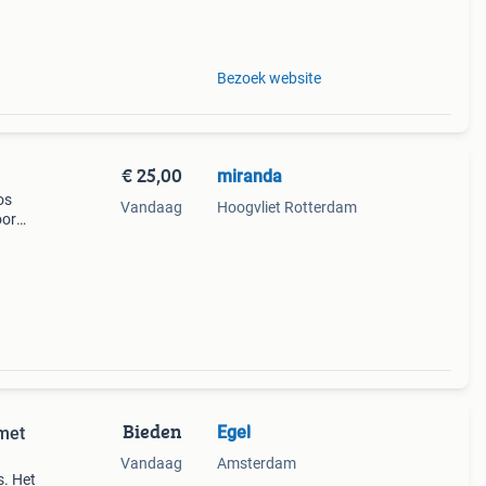
Bezoek website
€ 25,00
miranda
os
Vandaag
Hoogvliet Rotterdam
oor
elijk
Bieden
Egel
 met
Vandaag
Amsterdam
s. Het