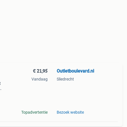
€ 21,95
Outletboulevard.nl
Vandaag
Sliedrecht
t
n
n met
Topadvertentie
Bezoek website