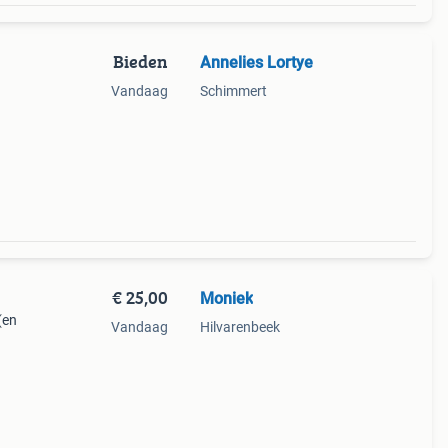
Bieden
Annelies Lortye
Vandaag
Schimmert
€ 25,00
Moniek
(en
Vandaag
Hilvarenbeek
lang
s