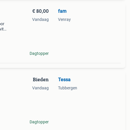
€ 80,00
fam
Vandaag
Venray
oor
wit
e
t met
Dagtopper
Bieden
Tessa
Vandaag
Tubbergen
t
ndige
Dagtopper