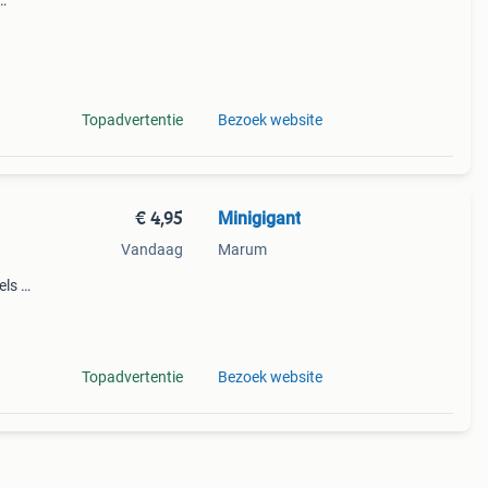
vanaf
Topadvertentie
Bezoek website
€ 4,95
Minigigant
Vandaag
Marum
els 1
xb)
erk:
Topadvertentie
Bezoek website