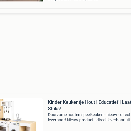
Kinder Keukentje Hout | Educatief | Laa
Stuks!
Duurzame houten speelkeuken - nieuw - direct
leverbaar! Nieuw product - direct leverbaar uit
voorraad. Educatief speelgoed voor kinderen 
3 jaar realistische kookervaring met licht- en