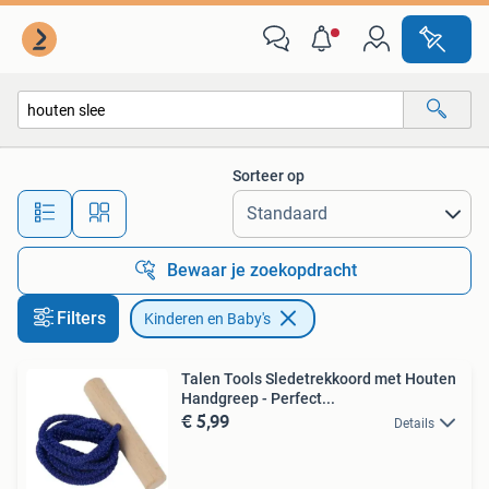
Kinderen en Baby's
Sorteer op
Alle afstanden…
Bewaar je zoekopdracht
Filters
Kinderen en Baby's
Talen Tools Sledetrekkoord met Houten
Handgreep - Perfect...
€ 5,99
Details