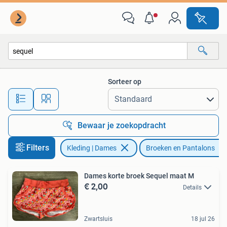
Broeken en Pantalons
Sorteer op
Alle afstanden…
Bewaar je zoekopdracht
Filters
Kleding | Dames
Broeken en Pantalons
Dames korte broek Sequel maat M
€ 2,00
Details
Zwartsluis
18 jul 26